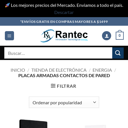
Los mejores precios del Mercado. Enviamos a todo el país.
Descartar
Skip
*ENVÍOS GRATIS EN COMPRAS MAYORES A $1499
to
content
0
Buscar
por:
INICIO
/
TIENDA DE ELECTRÓNICA
/
ENERGIA
/
PLACAS ARMADAS CONTACTOS DE PARED
FILTRAR