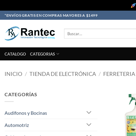
Skip
*ENVÍOS GRATIS EN COMPRAS MAYORES A $1499
to
content
Buscar
por:
CATALOGO
CATEGORIAS
INICIO
/
TIENDA DE ELECTRÓNICA
/
FERRETERIA
CATEGORÍAS
Audifonos y Bocinas
Automotriz