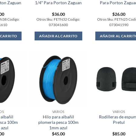
rton Zaguan
1/4″ Para Porton Zaguan
Para Porton Zagua
.00
$
36.00
$
26.00
TN38 Codigo:
Otros Sku: FETN32 Codigo:
Otros Sku: FETN25 Codi
1610
073041600
073041590
 CARRITO
AÑADIR AL CARRITO
AÑADIR AL CARRIT
OS
VARIOS
VARIOS
 albañil
Hilo para albañil
Rodilleras de espu
esca 100m
plomeria pesca 100m
Pretul
azul
1mm azul
.00
$
45.00
$
85.00