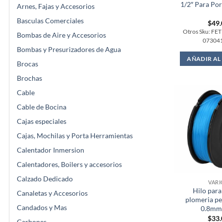
1/2″ Para Po
Arnes, Fajas y Accesorios
Basculas Comerciales
$
49
Otros Sku: FE
Bombas de Aire y Accesorios
07304
Bombas y Presurizadores de Agua
AÑADIR AL
Brocas
Brochas
Cable
Cable de Bocina
Cajas especiales
Cajas, Mochilas y Porta Herramientas
Calentador Inmersion
Calentadores, Boilers y accesorios
Calzado Dedicado
VARI
Hilo para
Canaletas y Accesorios
plomeria p
Candados y Mas
0.8mm 
$
33
Carbones