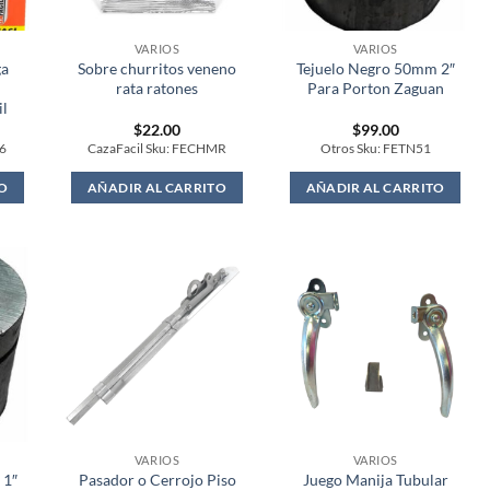
VARIOS
VARIOS
ga
Sobre churritos veneno
Tejuelo Negro 50mm 2″
rata ratones
Para Porton Zaguan
il
$
22.00
$
99.00
36
CazaFacil Sku: FECHMR
Otros Sku: FETN51
O
AÑADIR AL CARRITO
AÑADIR AL CARRITO
VARIOS
VARIOS
 1″
Pasador o Cerrojo Piso
Juego Manija Tubular