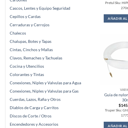
Pretul Sku: HI
Cascos, Lentes y Equipo Seguridad
270
Cepillos y Cardas
AÑADIR AL
Cerraduras y Cerrojos
Chalecos
Chalupas, Botes y Tapas
Cintas, Cinchos y Mallas
Clavos, Remaches y Tachuelas
Cocina y Utencilios
Colorantes y Tintas
Conexiones, Niples y Valvulas para Agua
VARI
Conexiones, Niples y Valvulas para Gas
Guia de nylon
Cuerdas, Lazos, Rafia y Otros
30
$
145
Diablos de Carga y Carritos
Truper Sku: GN
177
Discos de Corte / Otros
Encendedores y Accesorios
AÑADIR AL