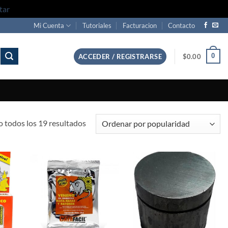
tar
Mi Cuenta
Tutoriales
Facturacion
Contacto
0
ACCEDER / REGISTRARSE
$
0.00
Sorted
 todos los 19 resultados
by
popularity