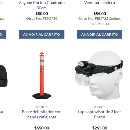
n
Zaguan Porton Cuadrado
Ventana Jaladera
30cm
$
80.00
$
55.00
go:
Otros Sku: FEPGP30
Otros Sku: FEMT22 Codigo:
073041100
O
AÑADIR AL CARRITO
AÑADIR AL CARRITO
VARIOS
VARIOS
ma
Poste delimitador con
Lupa optovisor de 3 leds
banda reflejante
Pretul
$
650.00
$
295.00