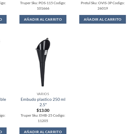
igo:
Truper Sku: POS-115 Codigo:
Pretul Sku: OVIS-3P Codigo:
101666
26019
O
AÑADIR AL CARRITO
AÑADIR AL CARRITO
VARIOS
ible
Embudo plastico 250 ml
2.5″
$
13.00
igo:
Truper Sku: EMB-25 Codigo:
11205
O
AÑADIR AL CARRITO