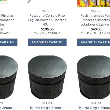
OS
VARIOS
VARIOS
 Fin a las
Pasador o Cerrojo Piso
Pack 4 trampas Pe
erminador
Zaguan Porton Cuadrado
Moscas e Insectos
tos
40cm
voladores Caza Fac
.00
$
105.00
$
40.00
: RA-454
Otros Sku: FEPGP40
CazaFacil Sku: RA-41
 CARRITO
AÑADIR AL CARRITO
AÑADIR AL CARRIT
OS
VARIOS
VARIOS
ro 38mm 1-
Tejuelo Negro 32mm 1-
Tejuelo Negro 25mm