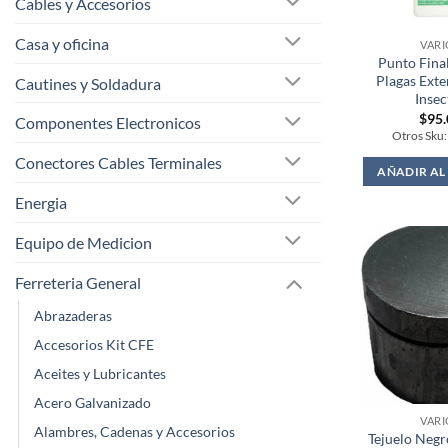
Cables y Accesorios
Casa y oficina
VARI
Punto Final
Plagas Ext
Cautines y Soldadura
Insec
$
95
Componentes Electronicos
Otros Sku
Conectores Cables Terminales
AÑADIR AL
Energia
Equipo de Medicion
Ferreteria General
Abrazaderas
Accesorios Kit CFE
Aceites y Lubricantes
Acero Galvanizado
VARI
Alambres, Cadenas y Accesorios
Tejuelo Neg