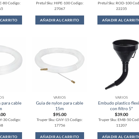
PE-80 Codigo:
Pretul Sku: HIPE-100 Codigo:
Pretul Sku: ROD-100 Cod
65
27067
22235
 CARRITO
AÑADIR AL CARRITO
AÑADIR AL CARRIT
OS
VARIOS
VARIOS
 para cable
Guia de nylon para cable
Embudo plastico flex
m
15m
con filtro 5″
.00
$
95.00
$
39.00
Y-30 Codigo:
Truper Sku: GNY-15 Codigo:
Truper Sku: EMB-50 Cod
58
17756
11207
 CARRITO
AÑADIR AL CARRITO
AÑADIR AL CARRIT