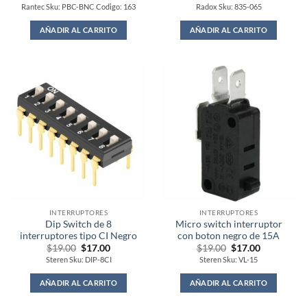
Rantec Sku: PBC-BNC Codigo: 163
Radox Sku: 835-065
AÑADIR AL CARRITO
AÑADIR AL CARRITO
INTERRUPTORES
INTERRUPTORES
Dip Switch de 8
Micro switch interruptor
interruptores tipo CI Negro
con boton negro de 15A
Original
Current
Original
Current
$
19.00
$
17.00
$
19.00
$
17.00
price
price
price
price
Steren Sku: DIP-8CI
Steren Sku: VL-15
was:
is:
was:
is:
$19.00.
$17.00.
$19.00.
$17.00.
AÑADIR AL CARRITO
AÑADIR AL CARRITO