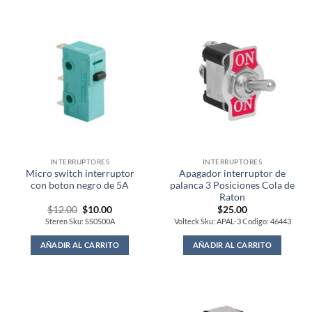
INTERRUPTORES
INTERRUPTORES
Micro switch interruptor
Apagador interruptor de
con boton negro de 5A
palanca 3 Posiciones Cola de
Raton
Original
Current
$
12.00
$
10.00
$
25.00
price
price
Steren Sku: SS0500A
Volteck Sku: APAL-3 Codigo: 46443
was:
is:
$12.00.
$10.00.
AÑADIR AL CARRITO
AÑADIR AL CARRITO