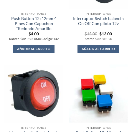
INTERRUPTORES
INTERRUPTORES
Push Button 12x12mm 4
Interruptor Switch balancin
Pines Con Capuchon
On Off Con piloto 12v
*Redondo Amarillo
Original
Current
$
4.00
$
15.00
$
13.00
price
price
Rantec Sku: PBR-AMA Codigo: 142
Steren Sku: BTS-20
was:
is:
$15.00.
$13.00.
AÑADIR AL CARRITO
AÑADIR AL CARRITO
INTERRUPTORES
INTERRUPTORES