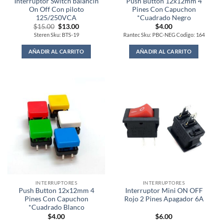
Interruptor Switch balancin
Push Button 12x12mm 4
On Off Con piloto
Pines Con Capuchon
125/250VCA
*Cuadrado Negro
Original
Current
$
15.00
$
13.00
$
4.00
price
price
Steren Sku: BTS-19
Rantec Sku: PBC-NEG Codigo: 164
was:
is:
$15.00.
$13.00.
AÑADIR AL CARRITO
AÑADIR AL CARRITO
INTERRUPTORES
INTERRUPTORES
Push Button 12x12mm 4
Interruptor Mini ON OFF
Pines Con Capuchon
Rojo 2 Pines Apagador 6A
*Cuadrado Blanco
$
4.00
$
6.00