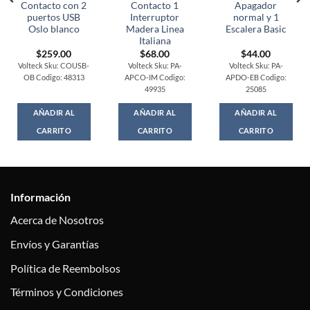
Contacto con 2
Contacto 1
Apagador
puertos USB
Interruptor
normal y 1
Oslo blanco
Madera Linea
Escalera Basic
Italiana
$
259.00
$
68.00
$
44.00
Volteck Sku: COUSB-
Volteck Sku: PA-
Volteck Sku: PA-
OB Codigo: 48313
APCO-IM Codigo:
APDO-EB Codigo:
49935
25085
AÑADIR AL
AÑADIR AL
AÑADIR AL
CARRITO
CARRITO
CARRITO
Información
Acerca de Nosotros
Envíos y Garantías
Política de Reembolsos
Términos y Condiciones