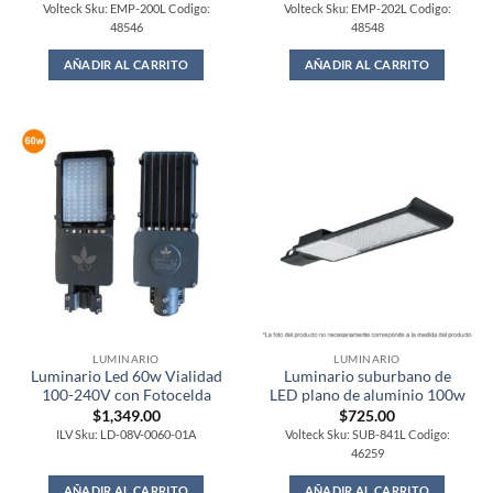
Volteck Sku: EMP-200L Codigo:
Volteck Sku: EMP-202L Codigo:
48546
48548
AÑADIR AL CARRITO
AÑADIR AL CARRITO
LUMINARIO
LUMINARIO
Luminario Led 60w Vialidad
Luminario suburbano de
100-240V con Fotocelda
LED plano de aluminio 100w
$
1,349.00
$
725.00
ILV Sku: LD-08V-0060-01A
Volteck Sku: SUB-841L Codigo:
46259
AÑADIR AL CARRITO
AÑADIR AL CARRITO