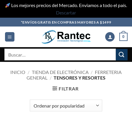
Los mejores precios del Mercado. Enviamos a todo el país.
Descartar
Skip
*ENVÍOS GRATIS EN COMPRAS MAYORES A $1499
to
content
0
Buscar
por:
INICIO
/
TIENDA DE ELECTRÓNICA
/
FERRETERIA
GENERAL
/
TENSORES Y RESORTES
FILTRAR