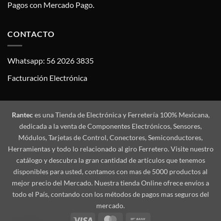
Pagos con Mercado Pago.
CONTACTO
Whatsapp: 56 2026 3835
Facturación Electrónica
Rantec
es una Tienda de Electrónica y Ferretería 100% Mexicana,
dedicada a la venta de Componentes Electrónicos, Sensores,
Módulos, Tarjetas de Control, Conectores, Semiconductores,
Herramientas y todo lo relacionado al giro Ferretero. Visite nuestro
catálogo y descubra la gran cantidad de artículos que tenemos
disponibles para usted, contamos con mas de 5000 productos al
mejor precio del Mercado. Nuestra tienda Online ofrece envíos a
todo el País, contando con los métodos de pagos mas seguros del
mercado.
Visa
MasterCard
Bank