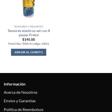
TENSORES Y RESORTES
Tensores elasticos set con 8
piezas Pretul
$
145.00
Pretul Sku: TENS-8 Codigo: 22021
AÑADIR AL CARRITO
Información
Acerca de Nosotros
Envíos y Garantías
Política de Reembolsos