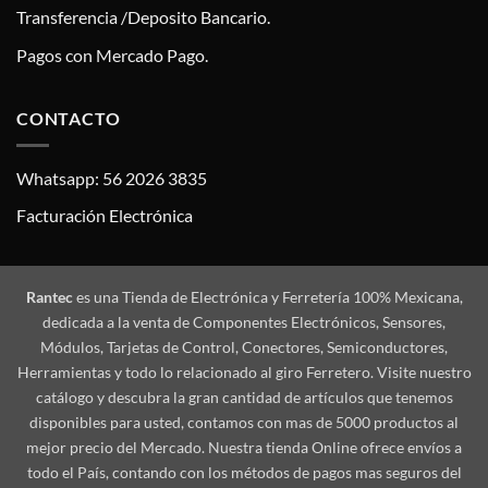
Transferencia /Deposito Bancario.
Pagos con Mercado Pago.
CONTACTO
Whatsapp: 56 2026 3835
Facturación Electrónica
Rantec
es una Tienda de Electrónica y Ferretería 100% Mexicana,
dedicada a la venta de Componentes Electrónicos, Sensores,
Módulos, Tarjetas de Control, Conectores, Semiconductores,
Herramientas y todo lo relacionado al giro Ferretero. Visite nuestro
catálogo y descubra la gran cantidad de artículos que tenemos
disponibles para usted, contamos con mas de 5000 productos al
mejor precio del Mercado. Nuestra tienda Online ofrece envíos a
todo el País, contando con los métodos de pagos mas seguros del