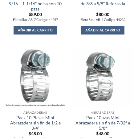
9/16 – 1-1/16″ bolsa con 10
de 3/8 a 5/8″ Reforzada
pzas
$
89.00
$
80.00
Fiero Sku: AB-7 Codigo: 44257
Fiero Sku: AB-4 Codigo: 44232
AÑADIR AL CARRITO
AÑADIR AL CARRITO
ABRAZADERAS
ABRAZADERAS
Pack 10 Piezas Mini
Pack 10pzas Mini
Abrazadera sin fin de 1/2 a
Abrazadera sin fin de 7/32″ a
3/4″
5/8″
$
48.00
$
48.00