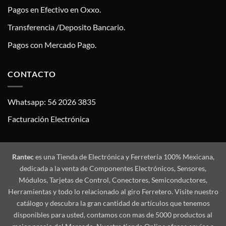
Pagos en Efectivo en Oxxo.
Transferencia /Deposito Bancario.
Pagos con Mercado Pago.
CONTACTO
Whatsapp: 56 2026 3835
Facturación Electrónica
Rantec
es una Tienda de Electrónica y Ferretería 100% Mexicana,
dedicada a la venta de Componentes Electrónicos, Sensores,
Módulos, Tarjetas de Control, Conectores, Semiconductores,
Herramientas y todo lo relacionado al giro Ferretero. Visite nuestro
catálogo y descubra la gran cantidad de artículos que tenemos
disponibles para usted, contamos con mas de 5000 productos al