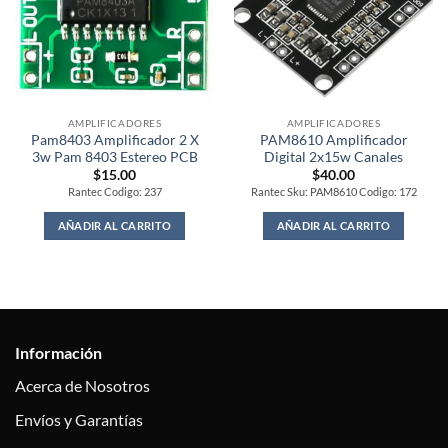
AMPLIFICADORES
AMPLIFICADORES
Pam8403 Amplificador 2 X
PAM8610 Amplificador
3w Pam 8403 Estereo PCB
Digital 2x15w Canales
$
15.00
$
40.00
Rantec Codigo: 237
Rantec Sku: PAM8610 Codigo: 172
AÑADIR AL CARRITO
AÑADIR AL CARRITO
Información
Acerca de Nosotros
Envíos y Garantías