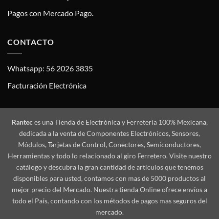
Pagos con Mercado Pago.
CONTACTO
Whatsapp: 56 2026 3835
Facturación Electrónica
Rantec
es una Tienda de Electrónica y Ferretería 100% Mexicana,
dedicada a la venta de Componentes Electrónicos, Sensores,
Módulos, Tarjetas de Control, Conectores, Semiconductores,
Herramientas y todo lo relacionado al giro Ferretero. Visite nuestro
catálogo y descubra la gran cantidad de artículos que tenemos
disponibles para usted, contamos con mas de 5000 productos al
mejor precio del Mercado. Nuestra tienda Online ofrece envíos a
todo el País, contando con los métodos de pagos mas seguros del
mercado.