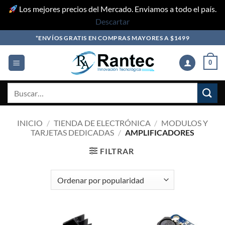
Los mejores precios del Mercado. Enviamos a todo el país.
Descartar
Skip
*ENVÍOS GRATIS EN COMPRAS MAYORES A $1499
to
content
0
Buscar
por:
INICIO
/
TIENDA DE ELECTRÓNICA
/
MODULOS Y
TARJETAS DEDICADAS
/
AMPLIFICADORES
FILTRAR