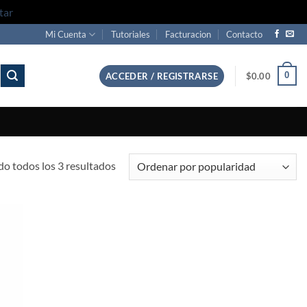
tar
Mi Cuenta
Tutoriales
Facturacion
Contacto
0
ACCEDER / REGISTRARSE
$
0.00
Sorted
o todos los 3 resultados
by
popularity