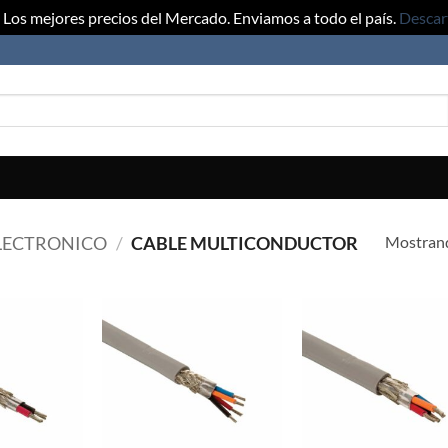
Los mejores precios del Mercado. Enviamos a todo el país.
Descar
Mostrand
LECTRONICO
/
CABLE MULTICONDUCTOR