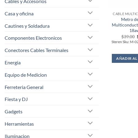
Cables y Accesorios
Casa y oficina
CABLE MULT
Metro de
Multiconducto
Cautines y Soldadura
18a
$
39.00
Componentes Electronicos
Steren Sku: M
Conectores Cables Terminales
AÑADIR AL
Energia
Equipo de Medicion
Ferreteria General
Fiesta y DJ
Gadgets
Herramientas
Iluminacion