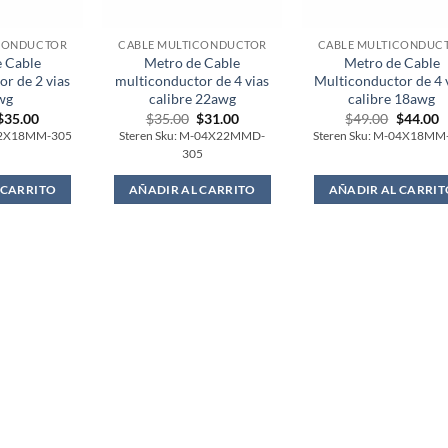
ICONDUCTOR
CABLE MULTICONDUCTOR
CABLE MULTICONDUC
 Cable
Metro de Cable
Metro de Cable
r de 2 vias
multiconductor de 4 vias
Multiconductor de 4 
wg
calibre 22awg
calibre 18awg
Original
Current
Original
Current
Original
C
$
35.00
$
35.00
$
31.00
$
49.00
$
44.00
price
price
price
price
price
p
-02X18MM-305
Steren Sku: M-04X22MMD-
Steren Sku: M-04X18MM
was:
is:
was:
is:
was:
is
305
$39.00.
$35.00.
$35.00.
$31.00.
$49.00.
$
 CARRITO
AÑADIR AL CARRITO
AÑADIR AL CARRIT