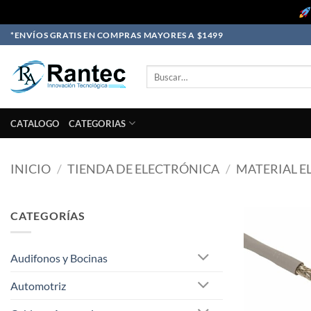
Skip
*ENVÍOS GRATIS EN COMPRAS MAYORES A $1499
to
content
Buscar
por:
CATALOGO
CATEGORIAS
INICIO
/
TIENDA DE ELECTRÓNICA
/
MATERIAL E
CATEGORÍAS
Audifonos y Bocinas
Automotriz