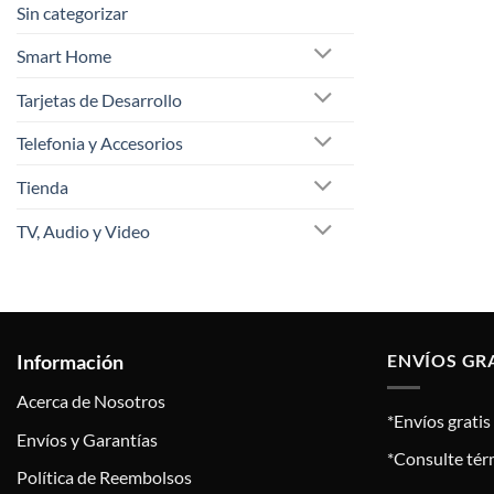
Sin categorizar
Smart Home
Tarjetas de Desarrollo
Telefonia y Accesorios
Tienda
TV, Audio y Video
Información
ENVÍOS GR
Acerca de Nosotros
*Envíos grati
Envíos y Garantías
*Consulte tér
Política de Reembolsos