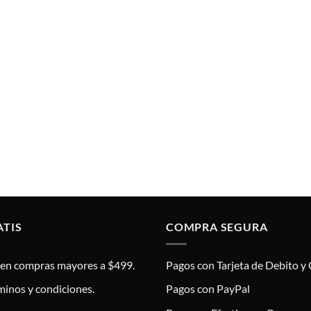
ATIS
COMPRA SEGURA
s en compras mayores a $499.
Pagos con Tarjeta de Debito y 
minos y condiciones.
Pagos con PayPal