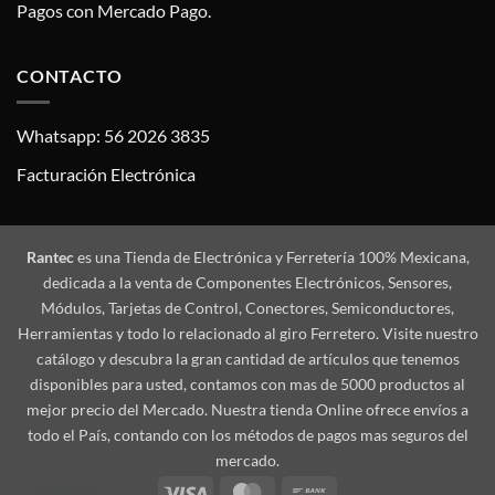
Pagos con Mercado Pago.
CONTACTO
Whatsapp: 56 2026 3835
Facturación Electrónica
Rantec
es una Tienda de Electrónica y Ferretería 100% Mexicana,
dedicada a la venta de Componentes Electrónicos, Sensores,
Módulos, Tarjetas de Control, Conectores, Semiconductores,
Herramientas y todo lo relacionado al giro Ferretero. Visite nuestro
catálogo y descubra la gran cantidad de artículos que tenemos
disponibles para usted, contamos con mas de 5000 productos al
mejor precio del Mercado. Nuestra tienda Online ofrece envíos a
todo el País, contando con los métodos de pagos mas seguros del
mercado.
Visa
MasterCard
Bank