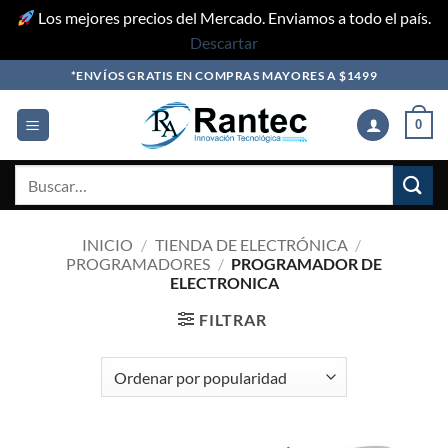
Los mejores precios del Mercado. Enviamos a todo el país.
Descartar
Skip
*ENVÍOS GRATIS EN COMPRAS MAYORES A $1499
to
content
0
Buscar
por:
INICIO
/
TIENDA DE ELECTRÓNICA
/
PROGRAMADORES
/
PROGRAMADOR DE
ELECTRONICA
FILTRAR