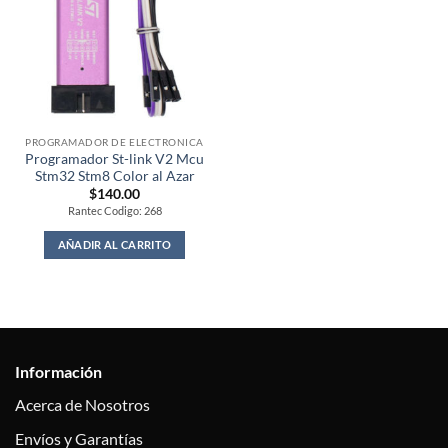
PROGRAMADOR DE ELECTRONICA
Programador St-link V2 Mcu
Stm32 Stm8 Color al Azar
$
140.00
Rantec Codigo: 268
AÑADIR AL CARRITO
Información
Acerca de Nosotros
Envíos y Garantías