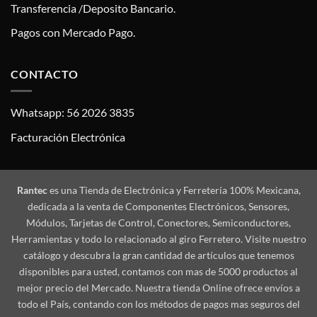
Transferencia /Deposito Bancario.
Pagos con Mercado Pago.
CONTACTO
Whatsapp: 56 2026 3835
Facturación Electrónica
Rantec
es una Tienda de Electrónica y Ferretería 100% Mexicana,
dedicada a la venta de Componentes Electrónicos, Sensores,
Módulos, Tarjetas de Control, Conectores, Semiconductores,
Herramientas y todo lo relacionado al giro Ferretero. Visite nuestro
catálogo y descubra la gran cantidad de artículos que tenemos
disponibles para usted, contamos con mas de 5000 productos al
mejor precio del Mercado. Nuestra tienda Online ofrece envíos a
todo el País, contando con los métodos de pagos mas seguros del