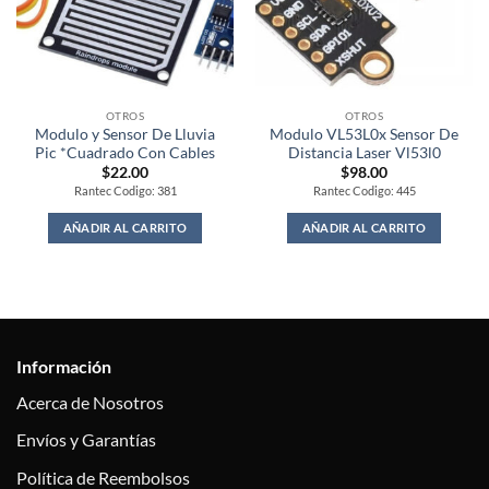
OTROS
OTROS
Modulo y Sensor De Lluvia
Modulo VL53L0x Sensor De
Pic *Cuadrado Con Cables
Distancia Laser Vl53l0
$
22.00
$
98.00
Rantec Codigo: 381
Rantec Codigo: 445
AÑADIR AL CARRITO
AÑADIR AL CARRITO
Información
Acerca de Nosotros
Envíos y Garantías
Política de Reembolsos