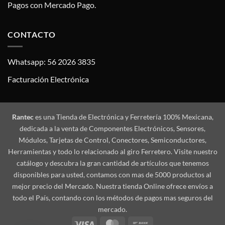
Pagos con Mercado Pago.
CONTACTO
Whatsapp: 56 2026 3835
Facturación Electrónica
Rantec
es una Tienda de Electrónica y Ferretería 100% Mexicana,
dedicada a la venta de Componentes Electrónicos, Sensores,
Módulos, Tarjetas de Control, Conectores, Semiconductores,
Herramientas y todo lo relacionado al giro Ferretero. Visite nuestro
catálogo y descubra la gran cantidad de artículos que tenemos
disponibles para usted, contamos con mas de 5000 productos al
mejor precio del Mercado. Nuestra tienda Online ofrece envíos a
todo el País, contando con los métodos de pagos mas seguros del
mercado.
Visa
MasterCard
Bank