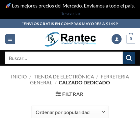
Los mejores precios del Mercado. Enviamos a todo el país.
Descartar
Skip
*ENVÍOS GRATIS EN COMPRAS MAYORES A $1499
to
content
0
Buscar
por:
INICIO
/
TIENDA DE ELECTRÓNICA
/
FERRETERIA
GENERAL
/
CALZADO DEDICADO
FILTRAR