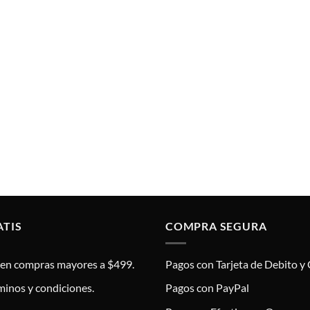
ATIS
COMPRA SEGURA
s en compras mayores a $499.
Pagos con Tarjeta de Debito y 
minos y condiciones.
Pagos con PayPal