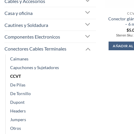
Cables y Accesorios
Casa y oficina
CC
Conector glán
– 6
Cautines y Soldadura
$
5.
Steren Sku
Componentes Electronicos
AÑADIR AL
Conectores Cables Terminales
Caimanes
Capuchones y Sujetadores
CCVT
De Pilas
De Tornillo
Dupont
Headers
Jumpers
Otros