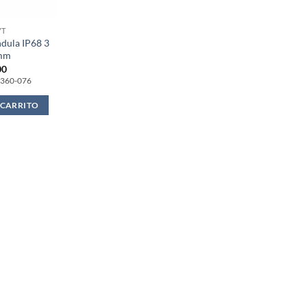
VT
dula IP68 3
 mm
00
: 360-076
 CARRITO