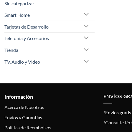
Sin categorizar
Smart Home
Tarjetas de Desarrollo
Telefonia y Accesorios
Tienda
TV, Audio y Video
Información
ENVÍOS GR
Acerca de Nosotros
*Envíos grati
Envíos y Garantías
*Consulte tér
Política de Reembolsos