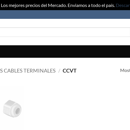
Los mejores precios del Mercado. Enviamos a todo el país.
Descar
Most
 CABLES TERMINALES
/
CCVT