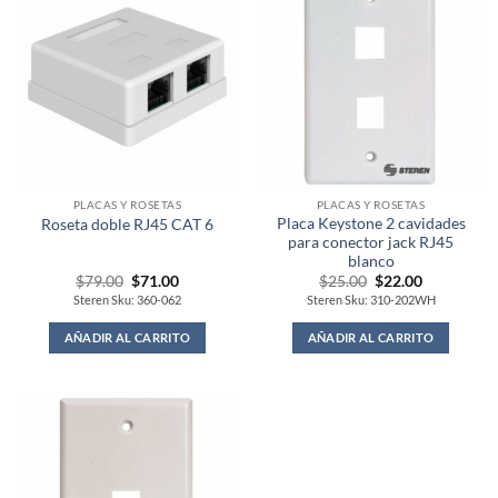
PLACAS Y ROSETAS
PLACAS Y ROSETAS
Placa Keystone 2 cavidades
Roseta doble RJ45 CAT 6
para conector jack RJ45
blanco
Original
Current
Original
Current
$
79.00
$
71.00
$
25.00
$
22.00
price
price
price
price
Steren Sku: 360-062
Steren Sku: 310-202WH
was:
is:
was:
is:
$79.00.
$71.00.
$25.00.
$22.00.
AÑADIR AL CARRITO
AÑADIR AL CARRITO