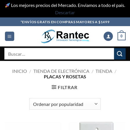
Los mejores precios del Mercado. Enviamos a todo el país.
Descartar
Skip
*ENVÍOS GRATIS EN COMPRAS MAYORES A $1499
to
content
0
Buscar
por:
INICIO
/
TIENDA DE ELECTRÓNICA
/
TIENDA
/
PLACAS Y ROSETAS
FILTRAR