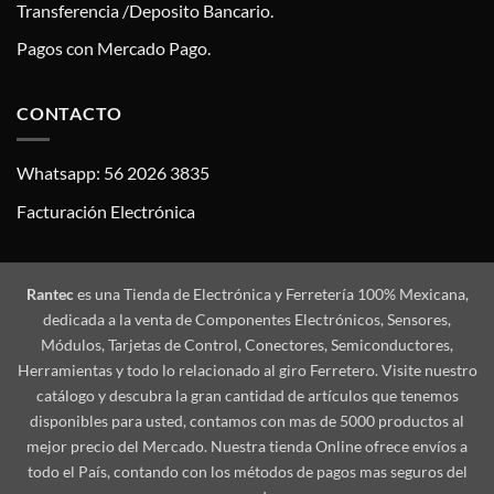
Transferencia /Deposito Bancario.
Pagos con Mercado Pago.
CONTACTO
Whatsapp: 56 2026 3835
Facturación Electrónica
Rantec
es una Tienda de Electrónica y Ferretería 100% Mexicana,
dedicada a la venta de Componentes Electrónicos, Sensores,
Módulos, Tarjetas de Control, Conectores, Semiconductores,
Herramientas y todo lo relacionado al giro Ferretero. Visite nuestro
catálogo y descubra la gran cantidad de artículos que tenemos
disponibles para usted, contamos con mas de 5000 productos al
mejor precio del Mercado. Nuestra tienda Online ofrece envíos a
todo el País, contando con los métodos de pagos mas seguros del