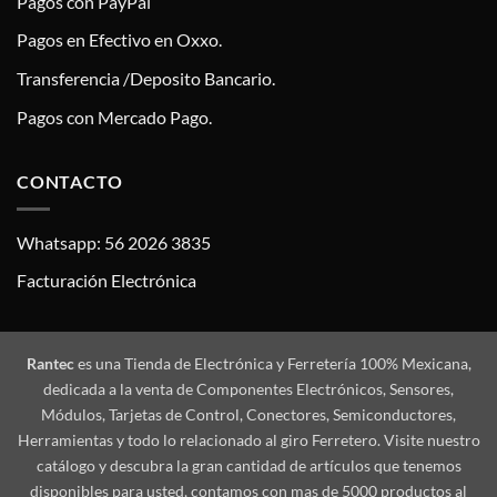
Pagos con PayPal
Pagos en Efectivo en Oxxo.
Transferencia /Deposito Bancario.
Pagos con Mercado Pago.
CONTACTO
Whatsapp: 56 2026 3835
Facturación Electrónica
Rantec
es una Tienda de Electrónica y Ferretería 100% Mexicana,
dedicada a la venta de Componentes Electrónicos, Sensores,
Módulos, Tarjetas de Control, Conectores, Semiconductores,
Herramientas y todo lo relacionado al giro Ferretero. Visite nuestro
catálogo y descubra la gran cantidad de artículos que tenemos
disponibles para usted, contamos con mas de 5000 productos al