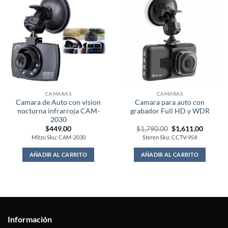
CAMARAS
CAMARAS
Camara de Auto con vision
Camara para auto con
nocturna infrarroja CAM-
grabador Full HD y WDR
2030
Original
Curren
$
449.00
$
1,790.00
$
1,611.00
price
price
Mitzu Sku: CAM-2030
Steren Sku: CCTV-954
was:
is:
$1,790.00.
$1,611.
AÑADIR AL CARRITO
AÑADIR AL CARRITO
Información