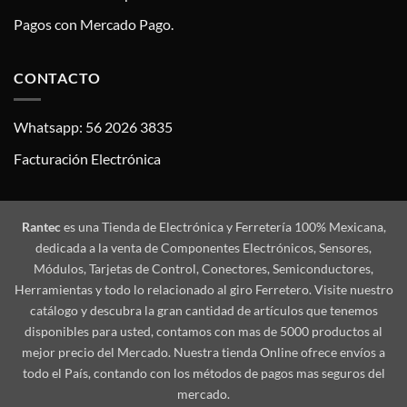
Pagos con Mercado Pago.
CONTACTO
Whatsapp: 56 2026 3835
Facturación Electrónica
Rantec
es una Tienda de Electrónica y Ferretería 100% Mexicana,
dedicada a la venta de Componentes Electrónicos, Sensores,
Módulos, Tarjetas de Control, Conectores, Semiconductores,
Herramientas y todo lo relacionado al giro Ferretero. Visite nuestro
catálogo y descubra la gran cantidad de artículos que tenemos
disponibles para usted, contamos con mas de 5000 productos al
mejor precio del Mercado. Nuestra tienda Online ofrece envíos a
todo el País, contando con los métodos de pagos mas seguros del
mercado.