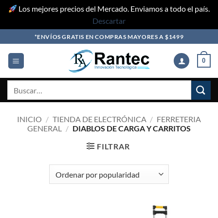
Los mejores precios del Mercado. Enviamos a todo el país.
Descartar
Skip
*ENVÍOS GRATIS EN COMPRAS MAYORES A $1499
to
content
0
Buscar
por:
INICIO
/
TIENDA DE ELECTRÓNICA
/
FERRETERIA
GENERAL
/
DIABLOS DE CARGA Y CARRITOS
FILTRAR