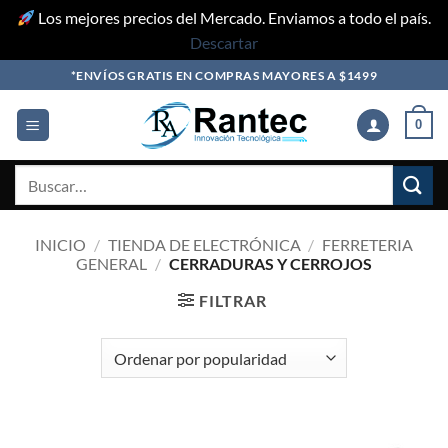
Los mejores precios del Mercado. Enviamos a todo el país.
Descartar
Skip
*ENVÍOS GRATIS EN COMPRAS MAYORES A $1499
to
content
0
Buscar
por:
INICIO
/
TIENDA DE ELECTRÓNICA
/
FERRETERIA
GENERAL
/
CERRADURAS Y CERROJOS
FILTRAR