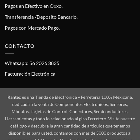
Pagos en Efectivo en Oxxo.
Transferencia /Deposito Bancario.
Pagos con Mercado Pago.
CONTACTO
Whatsapp: 56 2026 3835
Facturación Electrónica
Rantec
es una Tienda de Electrónica y Ferretería 100% Mexicana,
dedicada a la venta de Componentes Electrónicos, Sensores,
Módulos, Tarjetas de Control, Conectores, Semiconductores,
Herramientas y todo lo relacionado al giro Ferretero. Visite nuestro
catálogo y descubra la gran cantidad de artículos que tenemos
disponibles para usted, contamos con mas de 5000 productos al