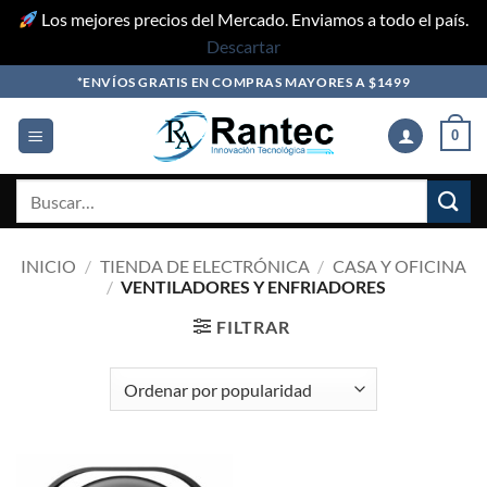
Los mejores precios del Mercado. Enviamos a todo el país.
Descartar
Skip
*ENVÍOS GRATIS EN COMPRAS MAYORES A $1499
to
content
0
Buscar
por:
INICIO
/
TIENDA DE ELECTRÓNICA
/
CASA Y OFICINA
/
VENTILADORES Y ENFRIADORES
FILTRAR