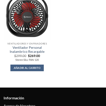
VENTILADORES Y ENFRIADORES
Ventilador Personal
Inalambrico Recargable
Original
Current
$
299.00
$
269.00
price
price
Steren Sku: FAN-120
was:
is:
$299.00.
$269.00.
AÑADIR AL CARRITO
Información
Acerca de Nosotros