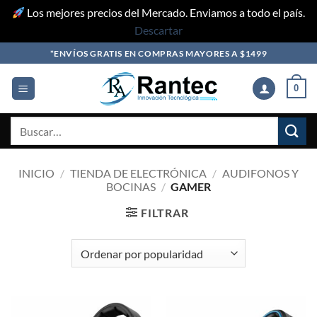
Los mejores precios del Mercado. Enviamos a todo el país.
Descartar
Skip
*ENVÍOS GRATIS EN COMPRAS MAYORES A $1499
to
content
0
Buscar
por:
INICIO
/
TIENDA DE ELECTRÓNICA
/
AUDIFONOS Y
BOCINAS
/
GAMER
FILTRAR