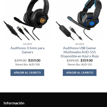
GAMER
GAMER
Audifonos 3.5mm para
Audifonos USB Gamer
Gamers
Multimedia AUD-555
Disponible en Azul o Rojo
Original
Current
Original
Current
$
399.00
$
359.00
$
399.00
$
359.00
price
price
price
price
Steren Sku: AUD-558
Steren Sku: AUD-555
was:
is:
was:
is:
$399.00.
$359.00.
$399.00.
$359.00.
AÑADIR AL CARRITO
AÑADIR AL CARRITO
Información