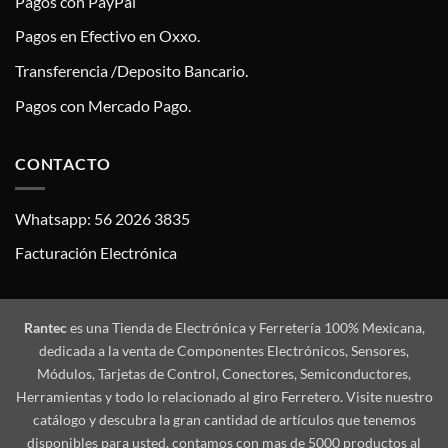
Pagos con PayPal
Pagos en Efectivo en Oxxo.
Transferencia /Deposito Bancario.
Pagos con Mercado Pago.
CONTACTO
Whatsapp: 56 2026 3835
Facturación Electrónica
Rantec
es una Tienda de Electrónica y Ferretería 100% Mexicana,
dedicada a la venta de Componentes Electrónicos, Sensores,
Módulos, Tarjetas de Control, Conectores, Semiconductores,
Herramientas y todo lo relacionado al giro Ferretero. Visite nuestro
catálogo y descubra la gran cantidad de artículos que tenemos
disponibles para usted, contamos con mas de 5000 productos al