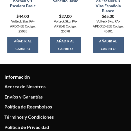
normal y 1
Sencillo Basic
de Escalera 3
Escalera Basic
Vias Española
Blanco
$
44.00
$
27.00
$
65.00
Volteck Sku: PA-
Volteck Sku: PA-
Volteck Sku: PA-
APDO-EB Codigo:
APSE-B Codigo:
APDO15-EEB Codigo:
25085
25078
45601
AÑADIR AL
AÑADIR AL
AÑADIR AL
CARRITO
CARRITO
CARRITO
Información
Acerca de Nosotros
Envíos y Garantías
Política de Reembolsos
Términos y Condiciones
Política de Privacidad