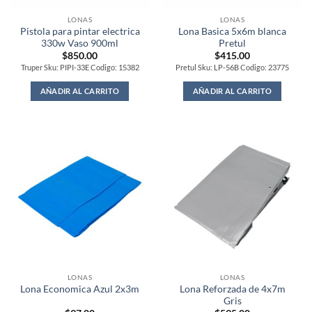
LONAS
LONAS
Pistola para pintar electrica
Lona Basica 5x6m blanca
330w Vaso 900ml
Pretul
$
850.00
$
415.00
Truper Sku: PIPI-33E Codigo: 15382
Pretul Sku: LP-56B Codigo: 23775
AÑADIR AL CARRITO
AÑADIR AL CARRITO
LONAS
LONAS
Lona Reforzada de 4x7m
Lona Economica Azul 2x3m
Gris