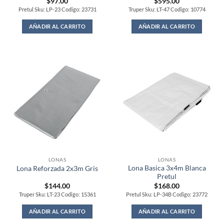
$
97.00
$
595.00
Pretul Sku: LP-23 Codigo: 23731
Truper Sku: LT-47 Codigo: 10774
AÑADIR AL CARRITO
AÑADIR AL CARRITO
LONAS
LONAS
Lona Basica 3x4m Blanca
Lona Reforzada 2x3m Gris
Pretul
$
144.00
$
168.00
Truper Sku: LT-23 Codigo: 15361
Pretul Sku: LP-34B Codigo: 23772
AÑADIR AL CARRITO
AÑADIR AL CARRITO