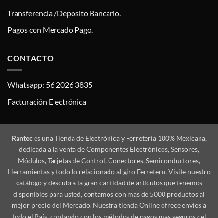
Transferencia /Deposito Bancario.
Pagos con Mercado Pago.
CONTACTO
Whatsapp: 56 2026 3835
Facturación Electrónica
Rantec
es una Tienda de Electrónica y Ferretería 100% Mexicana,
dedicada a la venta de Componentes Electrónicos, Sensores,
Módulos, Tarjetas de Control, Conectores, Semiconductores,
Herramientas y todo lo relacionado al giro Ferretero. Visite nuestro
catálogo y descubra la gran cantidad de artículos que tenemos
disponibles para usted, contamos con mas de 5000 productos al
mejor precio del Mercado. Nuestra tienda Online ofrece envíos a
todo el País, contando con los métodos de pagos mas seguros del