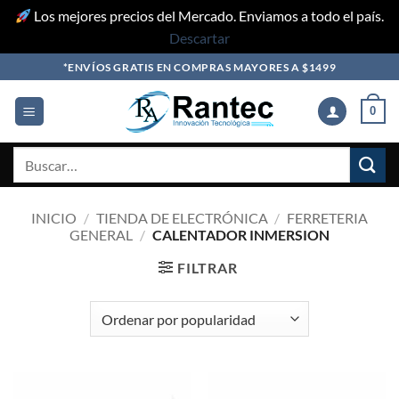
Los mejores precios del Mercado. Enviamos a todo el país.
Descartar
Skip
*ENVÍOS GRATIS EN COMPRAS MAYORES A $1499
to
content
0
Buscar
por:
INICIO
/
TIENDA DE ELECTRÓNICA
/
FERRETERIA
GENERAL
/
CALENTADOR INMERSION
FILTRAR