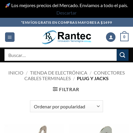
Los mejores precios del Mercado. Enviamos a todo el país.
Descartar
Skip
*ENVÍOS GRATIS EN COMPRAS MAYORES A $1499
to
content
0
Buscar
por:
INICIO
/
TIENDA DE ELECTRÓNICA
/
CONECTORES
CABLES TERMINALES
/
PLUG Y JACKS
FILTRAR