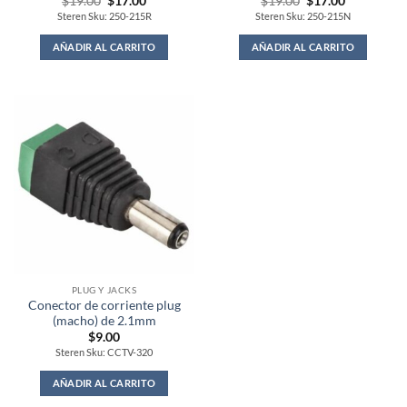
Original
Current
Original
Current
$
19.00
$
17.00
$
19.00
$
17.00
price
price
price
price
Steren Sku: 250-215R
Steren Sku: 250-215N
was:
is:
was:
is:
$19.00.
$17.00.
$19.00.
$17.00.
AÑADIR AL CARRITO
AÑADIR AL CARRITO
PLUG Y JACKS
Conector de corriente plug
(macho) de 2.1mm
$
9.00
Steren Sku: CCTV-320
AÑADIR AL CARRITO