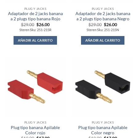
PLUG Y JACKS
PLUG Y JACKS
Adaptador de 2 jacks banana
Adaptador de 2 jacks banana
a 2 plugs tipo banana Rojo
a 2 plugs tipo banana Negro
Original
Current
Original
Current
$
29.00
$
26.00
$
29.00
$
26.00
price
price
price
price
Steren Sku: 251-215R
Steren Sku: 251-215N
was:
is:
was:
is:
$29.00.
$26.00.
$29.00.
$26.00.
AÑADIR AL CARRITO
AÑADIR AL CARRITO
PLUG Y JACKS
PLUG Y JACKS
Plug tipo banana Apilable
Plug tipo banana Apilable
Color rojo
Color negro