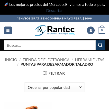
Los mejores precios del Mercado. Enviamos a todo el país.
Descartar
Skip
*ENVÍOS GRATIS EN COMPRAS MAYORES A $1499
to
content
0
Buscar
por:
INICIO
/
TIENDA DE ELECTRÓNICA
/
HERRAMIENTAS
/
PUNTAS PARA DESARMADOR TALADRO
FILTRAR