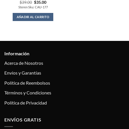
Original
Current
$
39.00
$
35.00
price
price
Steren Sku: CAU-177
was:
is:
$39.00.
$35.00.
AÑADIR AL CARRITO
Información
Acerca de Nosotros
Envíos y Garantías
Política de Reembolsos
Términos y Condiciones
Política de Privacidad
ENVÍOS GRATIS