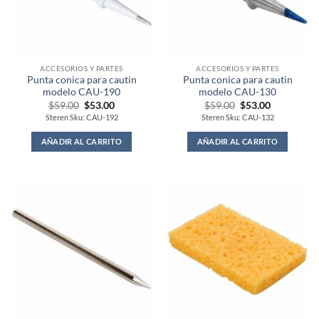
ACCESORIOS Y PARTES
ACCESORIOS Y PARTES
Punta conica para cautin
Punta conica para cautin
modelo CAU-190
modelo CAU-130
Original
Current
Original
Current
$
59.00
$
53.00
$
59.00
$
53.00
price
price
price
price
Steren Sku: CAU-192
Steren Sku: CAU-132
was:
is:
was:
is:
$59.00.
$53.00.
$59.00.
$53.00.
AÑADIR AL CARRITO
AÑADIR AL CARRITO