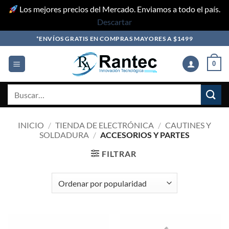
Los mejores precios del Mercado. Enviamos a todo el país.
Descartar
Skip
*ENVÍOS GRATIS EN COMPRAS MAYORES A $1499
to
content
0
Buscar
por:
INICIO
/
TIENDA DE ELECTRÓNICA
/
CAUTINES Y
SOLDADURA
/
ACCESORIOS Y PARTES
FILTRAR