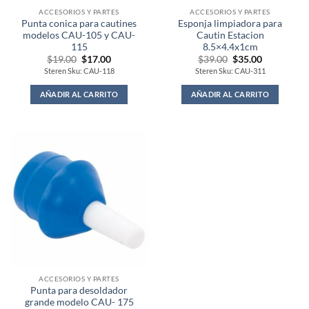
ACCESORIOS Y PARTES
ACCESORIOS Y PARTES
Punta conica para cautines
Esponja limpiadora para
modelos CAU-105 y CAU-
Cautin Estacion
115
8.5×4.4x1cm
Original
Current
Original
Current
$
19.00
$
17.00
$
39.00
$
35.00
price
price
price
price
Steren Sku: CAU-118
Steren Sku: CAU-311
was:
is:
was:
is:
$19.00.
$17.00.
$39.00.
$35.00.
AÑADIR AL CARRITO
AÑADIR AL CARRITO
ACCESORIOS Y PARTES
Punta para desoldador
grande modelo CAU- 175