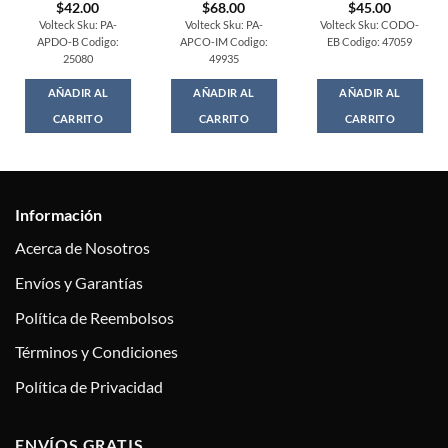
$
42.00
$
68.00
$
45.00
Volteck Sku: PA-
Volteck Sku: PA-
Volteck Sku: CODO-
APDO-B Codigo:
APCO-IM Codigo:
EB Codigo: 47059
25080
49935
AÑADIR AL
AÑADIR AL
AÑADIR AL
CARRITO
CARRITO
CARRITO
Información
Acerca de Nosotros
Envíos y Garantías
Política de Reembolsos
Términos y Condiciones
Política de Privacidad
ENVÍOS GRATIS