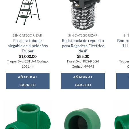
SIN CATEGORIZAR
SIN CATEGORIZAR
SI
Escalera tubular
Resistencia de repuesto
Bomba
plegable de 4 peldaños
para Regadera Electrica
1 H
Truper
de 4″
$
1,000.00
$
85.00
Truper Sku: ESTU-4 Codigo:
Foset Sku: RES-REG4
Trupe
103144
Codigo: 49493
C
AÑADIR AL
AÑADIR AL
CARRITO
CARRITO