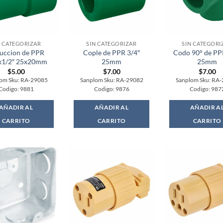
N CATEGORIZAR
SIN CATEGORIZAR
SIN CATEGORI
uccion de PPR
Cople de PPR 3/4″
Codo 90° de PP
x1/2″ 25x20mm
25mm
25mm
$
5.00
$
7.00
$
7.00
om Sku: RA-29085
Sanplom Sku: RA-29082
Sanplom Sku: RA
Codigo: 9881
Codigo: 9876
Codigo: 987
AÑADIR AL
AÑADIR AL
AÑADIR A
CARRITO
CARRITO
CARRITO