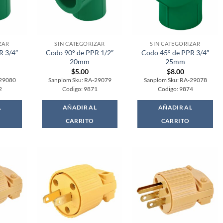
ZAR
SIN CATEGORIZAR
SIN CATEGORIZAR
R 3/4″
Codo 90° de PPR 1/2″
Codo 45° de PPR 3/4″
20mm
25mm
$
5.00
$
8.00
-29080
Sanplom Sku: RA-29079
Sanplom Sku: RA-29078
2
Codigo: 9871
Codigo: 9874
L
AÑADIR AL
AÑADIR AL
CARRITO
CARRITO