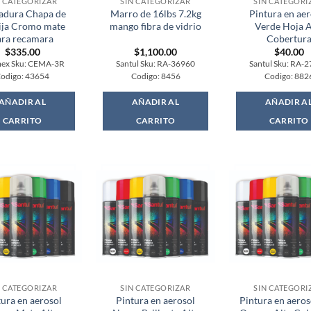
N CATEGORIZAR
SIN CATEGORIZAR
SIN CATEGORI
adura Chapa de
Marro de 16lbs 7.2kg
Pintura en aer
ja Cromo mate
mango fibra de vidrio
Verde Hoja A
ara recamara
Cobertur
$
335.00
$
1,100.00
$
40.00
ex Sku: CEMA-3R
Santul Sku: RA-36960
Santul Sku: RA-
odigo: 43654
Codigo: 8456
Codigo: 882
AÑADIR AL
AÑADIR AL
AÑADIR A
CARRITO
CARRITO
CARRITO
N CATEGORIZAR
SIN CATEGORIZAR
SIN CATEGORI
tura en aerosol
Pintura en aerosol
Pintura en aeros