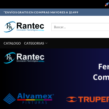
Skip
*ENVÍOS GRATIS EN COMPRAS MAYORES A $1499
to
content
Buscar
por:
CATALOGO
CATEGORIAS