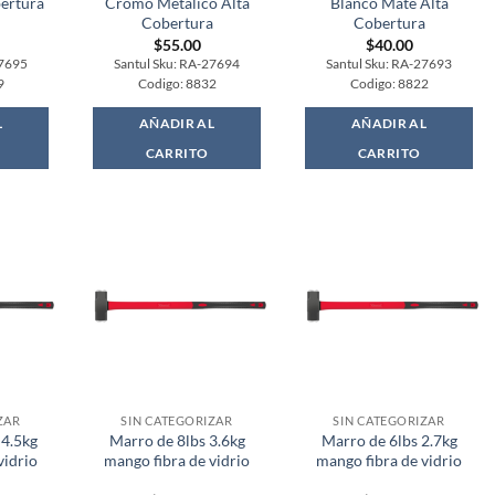
ertura
Cromo Metalico Alta
Blanco Mate Alta
Cobertura
Cobertura
$
55.00
$
40.00
27695
Santul Sku: RA-27694
Santul Sku: RA-27693
9
Codigo: 8832
Codigo: 8822
L
AÑADIR AL
AÑADIR AL
CARRITO
CARRITO
ZAR
SIN CATEGORIZAR
SIN CATEGORIZAR
 4.5kg
Marro de 8lbs 3.6kg
Marro de 6lbs 2.7kg
vidrio
mango fibra de vidrio
mango fibra de vidrio