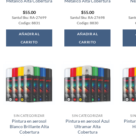
Metalico Alta Cobertura
Metalico Alta Cobertura
Ne
$
55.00
$
55.00
Santul Sku: RA-27699
Santul Sku: RA-27698
Sant
Codigo: 8831
Codigo: 8830
AÑADIR AL
AÑADIR AL
CARRITO
CARRITO
SIN CATEGORIZAR
SIN CATEGORIZAR
SI
Pintura en aerosol
Pintura en aerosol Azul
Pintur
Blanco Brillante Alta
Ultramar Alta
H
Cobertura
Cobertura