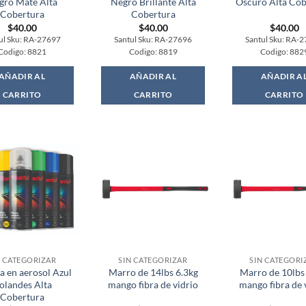
gro Mate Alta
Negro Brillante Alta
Oscuro Alta Cob
Cobertura
Cobertura
$
40.00
$
40.00
$
40.00
ul Sku: RA-27697
Santul Sku: RA-27696
Santul Sku: RA-
Codigo: 8821
Codigo: 8819
Codigo: 882
AÑADIR AL
AÑADIR AL
AÑADIR A
CARRITO
CARRITO
CARRITO
N CATEGORIZAR
SIN CATEGORIZAR
SIN CATEGORI
a en aerosol Azul
Marro de 14lbs 6.3kg
Marro de 10lbs
olandes Alta
mango fibra de vidrio
mango fibra de 
Cobertura