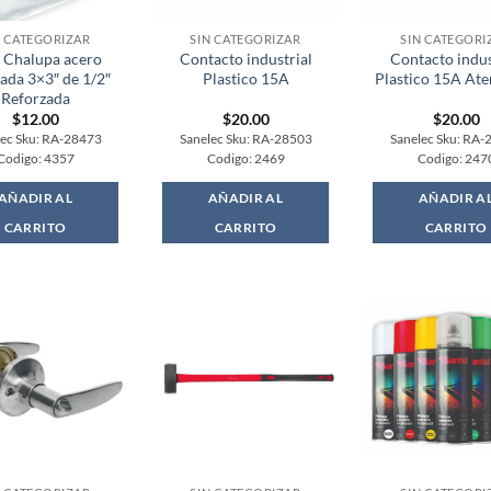
N CATEGORIZAR
SIN CATEGORIZAR
SIN CATEGORI
 Chalupa acero
Contacto industrial
Contacto indus
ada 3×3″ de 1/2″
Plastico 15A
Plastico 15A Ate
Reforzada
$
12.00
$
20.00
$
20.00
lec Sku: RA-28473
Sanelec Sku: RA-28503
Sanelec Sku: RA-
Codigo: 4357
Codigo: 2469
Codigo: 247
AÑADIR AL
AÑADIR AL
AÑADIR A
CARRITO
CARRITO
CARRITO