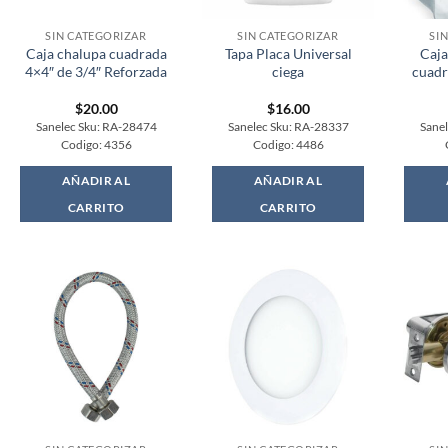
SIN CATEGORIZAR
SIN CATEGORIZAR
SI
Caja chalupa cuadrada
Tapa Placa Universal
Caja
4×4″ de 3/4″ Reforzada
ciega
cuadr
$
20.00
$
16.00
Sanelec Sku: RA-28474
Sanelec Sku: RA-28337
Sane
Codigo: 4356
Codigo: 4486
AÑADIR AL
AÑADIR AL
CARRITO
CARRITO