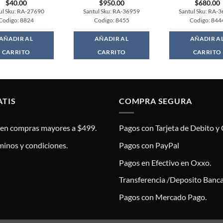
$
40.00
$
950.00
$
680.00
ul Sku: RA-27690
Santul Sku: RA-36959
Santul Sku: RA-
Codigo: 8824
Codigo: 8455
Codigo: 844
AÑADIR AL
AÑADIR AL
AÑADIR A
CARRITO
CARRITO
CARRITO
ATIS
COMPRA SEGURA
s en compras mayores a $499.
Pagos con Tarjeta de Debito y 
minos y condiciones.
Pagos con PayPal
Pagos en Efectivo en Oxxo.
Transferencia /Deposito Banca
Pagos con Mercado Pago.