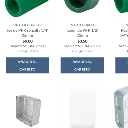
SIN CATEGORIZAR
SIN CATEGORIZAR
SI
Tee de PPR sencilla 3/4″
Tapon de PPR 1/2″
Red
25mm
20mm
3/4″
$
9.00
$
3.50
Sanplom Sku: RA-29089
Sanplom Sku: RA-29086
Sanpl
Codigo: 9878
Codigo: 9879
AÑADIR AL
AÑADIR AL
CARRITO
CARRITO