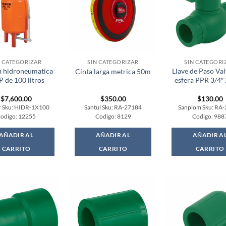
N CATEGORIZAR
SIN CATEGORIZAR
SIN CATEGORI
 hidroneumatica
Llave de Paso Val
Cinta larga metrica 50m
P de 100 litros
esfera PPR 3/4
$
7,600.00
$
350.00
$
130.00
r Sku: HIDR-1X100
Santul Sku: RA-27184
Sanplom Sku: RA
odigo: 12255
Codigo: 8129
Codigo: 988
AÑADIR AL
AÑADIR AL
AÑADIR A
CARRITO
CARRITO
CARRITO