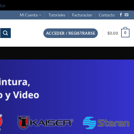
tar
Mi Cuenta
Tutoriales
Facturacion
Contacto
0
ACCEDER / REGISTRARSE
$
0.00