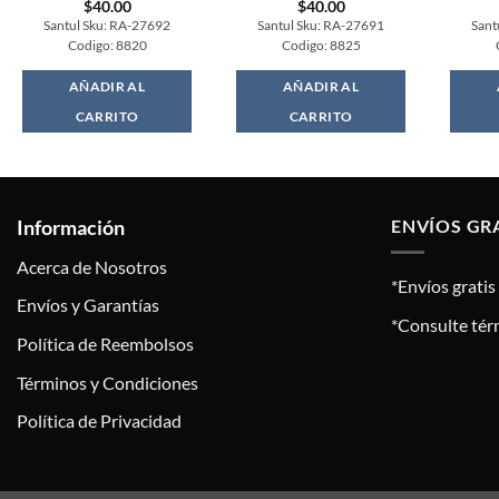
$
40.00
$
40.00
Santul Sku: RA-27692
Santul Sku: RA-27691
Sant
Codigo: 8820
Codigo: 8825
AÑADIR AL
AÑADIR AL
CARRITO
CARRITO
Información
ENVÍOS GR
Acerca de Nosotros
*Envíos grati
Envíos y Garantías
*Consulte tér
Política de Reembolsos
Términos y Condiciones
Política de Privacidad