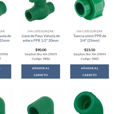
ZAR
SIN CATEGORIZAR
SIN CATEGORIZAR
vula de
Llave de Paso Valvula de
Tuerca union PPR de
″ 25mm
esfera PPR 1/2″ 20mm
3/4″ (25mm)
$
90.00
$
23.50
-29096
Sanplom Sku: RA-29095
Sanplom Sku: RA-29094
7
Codigo: 9886
Codigo: 9885
L
AÑADIR AL
AÑADIR AL
CARRITO
CARRITO