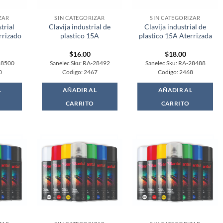
ZAR
SIN CATEGORIZAR
SIN CATEGORIZAR
trial
Clavija industrial de
Clavija industrial de
rrizado
plastico 15A
plastico 15A Aterrizada
$
16.00
$
18.00
28500
Sanelec Sku: RA-28492
Sanelec Sku: RA-28488
0
Codigo: 2467
Codigo: 2468
L
AÑADIR AL
AÑADIR AL
CARRITO
CARRITO