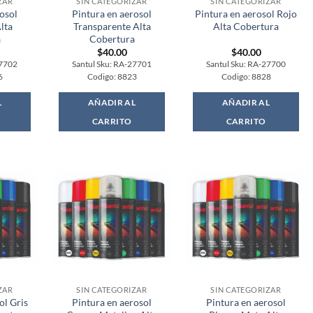
ZAR
SIN CATEGORIZAR
SIN CATEGORIZAR
osol
Pintura en aerosol
Pintura en aerosol Rojo
lta
Transparente Alta
Alta Cobertura
a
Cobertura
$
40.00
$
40.00
27702
Santul Sku: RA-27701
Santul Sku: RA-27700
6
Codigo: 8823
Codigo: 8828
L
AÑADIR AL
AÑADIR AL
CARRITO
CARRITO
ZAR
SIN CATEGORIZAR
SIN CATEGORIZAR
ol Gris
Pintura en aerosol
Pintura en aerosol