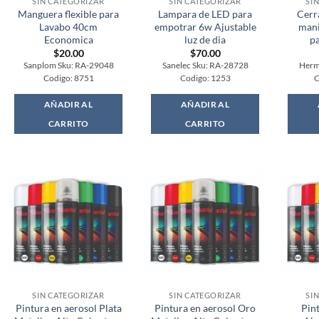
SIN CATEGORIZAR
SIN CATEGORIZAR
SI
Manguera flexible para
Lampara de LED para
Cerr
Lavabo 40cm
empotrar 6w Ajustable
mani
Economica
luz de dia
p
$
20.00
$
70.00
Sanplom Sku: RA-29048
Sanelec Sku: RA-28728
Herm
Codigo: 8751
Codigo: 1253
C
AÑADIR AL
AÑADIR AL
CARRITO
CARRITO
SIN CATEGORIZAR
SIN CATEGORIZAR
SI
Pintura en aerosol Plata
Pintura en aerosol Oro
Pin