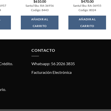
$
610.00
$
470.00
36957
Santul Sku: RA-36956
Santul Sku: RA-36955
4
Codigo: 8443
Codigo: 8024
L
AÑADIR AL
AÑADIR AL
CARRITO
CARRITO
CONTACTO
Crédito.
Whatsapp: 56 2026 3835
Facturación Electrónica
rio.