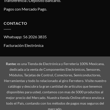
Transferencia /Deposito Bancario.
Pagos con Mercado Pago.
CONTACTO
Whatsapp: 56 2026 3835
Facturación Electrónica
Rantec
es una Tienda de Electrónica y Ferretería 100% Mexicana,
dedicada a la venta de Componentes Electrónicos, Sensores,
Módulos, Tarjetas de Control, Conectores, Semiconductores,
Herramientas y todo lo relacionado al giro Ferretero. Visite nuestro
catálogo y descubra la gran cantidad de artículos que tenemos
disponibles para usted, contamos con mas de 5000 productos al
mejor precio del Mercado. Nuestra tienda Online ofrece envíos a
todo el País, contando con los métodos de pagos mas seguros del
mercado.