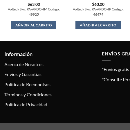
$
63.00
$
63.00
Volteck Sku: PA-APDO-IM Codigo:
Volteck Sku: PA-APDO-IP Codigo:
49925
46479
AÑADIR AL CARRITO
AÑADIR AL CARRITO
Información
ENVÍOS GR
Acerca de Nosotros
*Envíos grati
Envíos y Garantías
*Consulte tér
Política de Reembolsos
Términos y Condiciones
Política de Privacidad