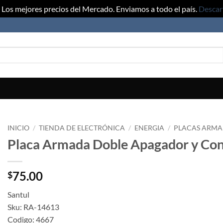
Los mejores precios del Mercado. Enviamos a todo el país.
Descar
INICIO
/
TIENDA DE ELECTRÓNICA
/
ENERGIA
/
PLACAS ARMA
Placa Armada Doble Apagador y Cont
75.00
$
Santul
Sku: RA-14613
Codigo: 4667