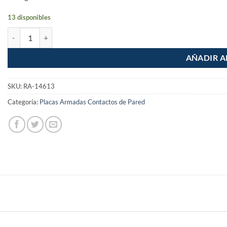
13 disponibles
Placa Armada Doble Apagador y Contacto Santorini cantidad
AÑADIR A
SKU:
RA-14613
Categoría:
Placas Armadas Contactos de Pared