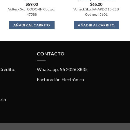
$
59.00
$
65.00
Volteck Sku: CODO-IN Codigo:
Volteck Sku: PA-APDO15-EEB
47588
Codigo: 45601
AÑADIR AL CARRITO
AÑADIR AL CARRITO
CONTACTO
Crédito.
Whatsapp: 56 2026 3835
Facturación Electrónica
rio.