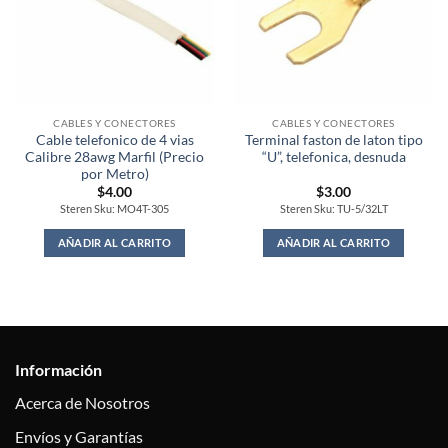
CABLES Y CONECTORES
CABLES Y CONECTORES
Cable telefonico de 4 vias
Terminal faston de laton tipo
Calibre 28awg Marfil (Precio
“U”, telefonica, desnuda
por Metro)
$
4.00
$
3.00
Steren Sku: MO4T-305
Steren Sku: TU-5/32LT
AÑADIR AL CARRITO
AÑADIR AL CARRITO
Información
Acerca de Nosotros
Envíos y Garantías