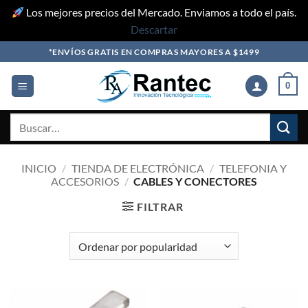
Los mejores precios del Mercado. Enviamos a todo el país.
Descartar
Skip
*ENVÍOS GRATIS EN COMPRAS MAYORES A $1499
to
content
0
Buscar
por:
INICIO
/
TIENDA DE ELECTRÓNICA
/
TELEFONIA Y
ACCESORIOS
/
CABLES Y CONECTORES
FILTRAR