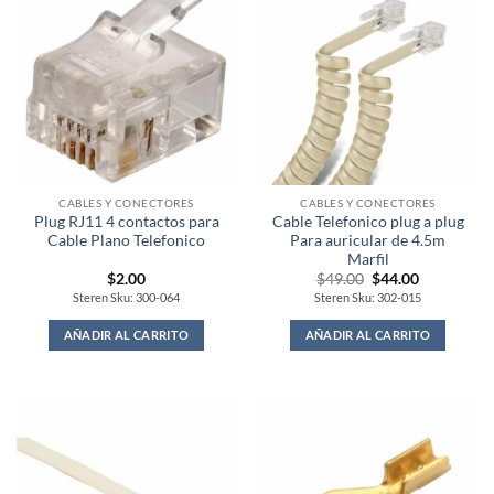
CABLES Y CONECTORES
CABLES Y CONECTORES
Plug RJ11 4 contactos para
Cable Telefonico plug a plug
Cable Plano Telefonico
Para auricular de 4.5m
Marfil
Original
Current
$
2.00
$
49.00
$
44.00
price
price
Steren Sku: 300-064
Steren Sku: 302-015
was:
is:
$49.00.
$44.00.
AÑADIR AL CARRITO
AÑADIR AL CARRITO