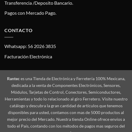
Transferencia /Deposito Bancario.
Pagos con Mercado Pago.
CONTACTO
Whatsapp: 56 2026 3835
Facturación Electrónica
Rantec
es una Tienda de Electrónica y Ferretería 100% Mexicana,
dedicada a la venta de Componentes Electrónicos, Sensores,
Módulos, Tarjetas de Control, Conectores, Semiconductores,
Herramientas y todo lo relacionado al giro Ferretero. Visite nuestro
catálogo y descubra la gran cantidad de artículos que tenemos
disponibles para usted, contamos con mas de 5000 productos al
mejor precio del Mercado. Nuestra tienda Online ofrece envíos a
todo el País, contando con los métodos de pagos mas seguros del