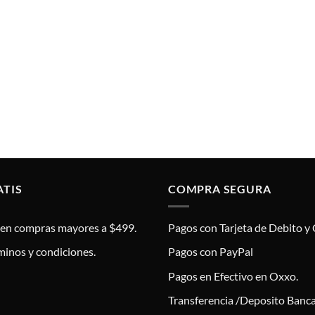
ATIS
COMPRA SEGURA
s en compras mayores a $499.
Pagos con Tarjeta de Debito y 
minos y condiciones.
Pagos con PayPal
Pagos en Efectivo en Oxxo.
Transferencia /Deposito Banca