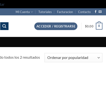
tar
Mi Cuenta
Tutoriales
Facturacion
Contacto
0
ACCEDER / REGISTRARSE
$
0.00
Sorted
o todos los 2 resultados
by
popularity