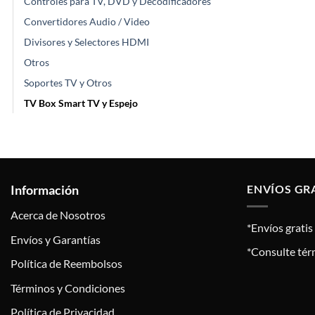
Controles para TV, DVD y Decodificadores
Convertidores Audio / Video
Divisores y Selectores HDMI
Otros
Soportes TV y Otros
TV Box Smart TV y Espejo
Información
ENVÍOS GR
Acerca de Nosotros
*Envíos grati
Envíos y Garantías
*Consulte tér
Política de Reembolsos
Términos y Condiciones
Política de Privacidad