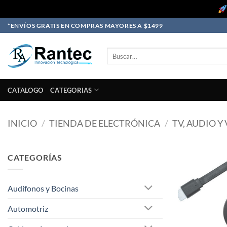
Skip
*ENVÍOS GRATIS EN COMPRAS MAYORES A $1499
to
content
Buscar
por:
CATALOGO
CATEGORIAS
INICIO
/
TIENDA DE ELECTRÓNICA
/
TV, AUDIO Y
CATEGORÍAS
Audifonos y Bocinas
Automotriz