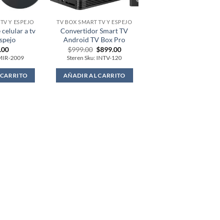
TV Y ESPEJO
TV BOX SMART TV Y ESPEJO
celular a tv
Convertidor Smart TV
spejo
Android TV Box Pro
Original
Current
.00
$
999.00
$
899.00
price
price
 MIR-2009
Steren Sku: INTV-120
was:
is:
$999.00.
$899.00.
 CARRITO
AÑADIR AL CARRITO