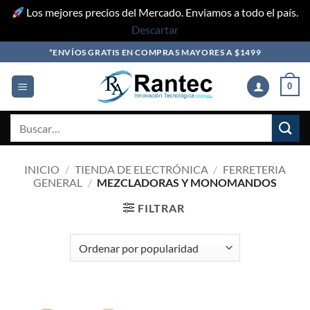
Los mejores precios del Mercado. Enviamos a todo el país.
Descartar
Skip
*ENVÍOS GRATIS EN COMPRAS MAYORES A $1499
to
content
0
Buscar
por:
INICIO
/
TIENDA DE ELECTRÓNICA
/
FERRETERIA
GENERAL
/
MEZCLADORAS Y MONOMANDOS
FILTRAR