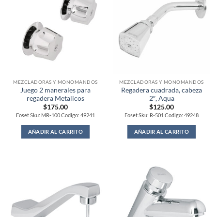
MEZCLADORAS Y MONOMANDOS
MEZCLADORAS Y MONOMANDOS
Juego 2 manerales para
Regadera cuadrada, cabeza
regadera Metalicos
2″, Aqua
$
175.00
$
125.00
Foset Sku: MR-100 Codigo: 49241
Foset Sku: R-501 Codigo: 49248
AÑADIR AL CARRITO
AÑADIR AL CARRITO