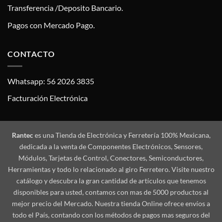
Transferencia /Deposito Bancario.
Pagos con Mercado Pago.
CONTACTO
Whatsapp: 56 2026 3835
Facturación Electrónica
Rantec
es una Tienda de Electrónica y Ferretería 100% Mexicana,
dedicada a la venta de Componentes Electrónicos, Sensores,
Módulos, Tarjetas de Control, Conectores, Semiconductores,
Herramientas y todo lo relacionado al giro Ferretero. Visite nuestro
catálogo y descubra la gran cantidad de artículos que tenemos
disponibles para usted, contamos con mas de 5000 productos al
mejor precio del Mercado. Nuestra tienda Online ofrece envíos a
todo el País, contando con los métodos de pagos mas seguros del