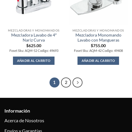
MEZCLADORAS Y MONOMANDOS
MEZCLADORAS Y MONOMANDOS
Mezcladora Lavabo de 4″
Mezcladora Monomando
Nariz Curva
Lavabo con Mangueras
$
625.00
$
755.00
Foset Sku: AQM-52 Codigo: 49693
Foset Sku: AQM-42 Codigo: 49408
AÑADIR AL CARRITO
AÑADIR AL CARRITO
1
2
Información
Acerca de Nosotros
Envíos y Garantías