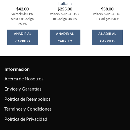
Italiana
$
42.00
$
255.00
$
58.00
Volteck Sku: PA-
Volteck Sku: COUSB-
Volteck Sku: CODO-
APDO-B Codigo:
IB Codigo: 48065
IP Codigo: 49806
25080
AÑADIR AL
AÑADIR AL
AÑADIR AL
CARRITO
CARRITO
CARRITO
Información
Acerca de Nosotros
Envíos y Garantías
Política de Reembolsos
Términos y Condiciones
Política de Privacidad