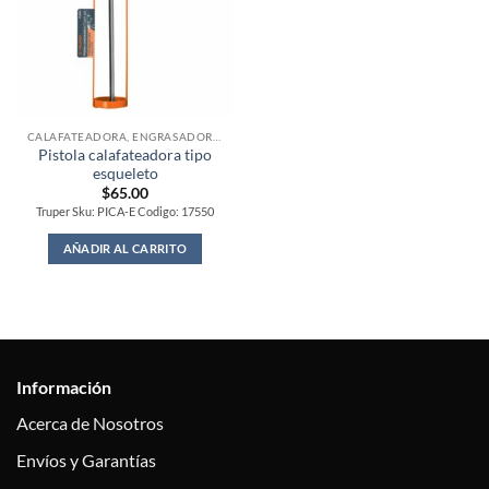
CALAFATEADORA, ENGRASADORAS Y PISTOLAS DE AIRE
Pistola calafateadora tipo
esqueleto
$
65.00
Truper Sku: PICA-E Codigo: 17550
AÑADIR AL CARRITO
Información
Acerca de Nosotros
Envíos y Garantías