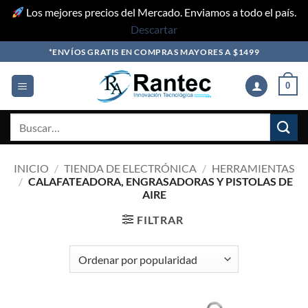
Los mejores precios del Mercado. Enviamos a todo el país.
Descartar
Skip
*ENVÍOS GRATIS EN COMPRAS MAYORES A $1499
to
content
0
Buscar
por:
INICIO
/
TIENDA DE ELECTRÓNICA
/
HERRAMIENTAS
/
CALAFATEADORA, ENGRASADORAS Y PISTOLAS DE
AIRE
FILTRAR