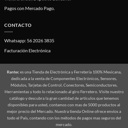
Pagos con Mercado Pago.
CONTACTO
Whatsapp: 56 2026 3835
Facturación Electrónica
Rantec
es una Tienda de Electrónica y Ferretería 100% Mexicana,
dedicada a la venta de Componentes Electrónicos, Sensores,
Módulos, Tarjetas de Control, Conectores, Semiconductores,
Herramientas y todo lo relacionado al giro Ferretero. Visite nuestro
catálogo y descubra la gran cantidad de artículos que tenemos
disponibles para usted, contamos con mas de 5000 productos al
mejor precio del Mercado. Nuestra tienda Online ofrece envíos a
todo el País, contando con los métodos de pagos mas seguros del
mercado.