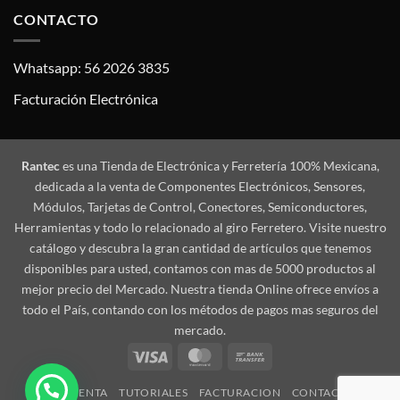
CONTACTO
Whatsapp: 56 2026 3835
Facturación Electrónica
Rantec
es una Tienda de Electrónica y Ferretería 100% Mexicana,
dedicada a la venta de Componentes Electrónicos, Sensores,
Módulos, Tarjetas de Control, Conectores, Semiconductores,
Herramientas y todo lo relacionado al giro Ferretero. Visite nuestro
catálogo y descubra la gran cantidad de artículos que tenemos
disponibles para usted, contamos con mas de 5000 productos al
mejor precio del Mercado. Nuestra tienda Online ofrece envíos a
todo el País, contando con los métodos de pagos mas seguros del
mercado.
Visa
MasterCard
Bank
Transfer
MI CUENTA
TUTORIALES
FACTURACION
CONTACTO