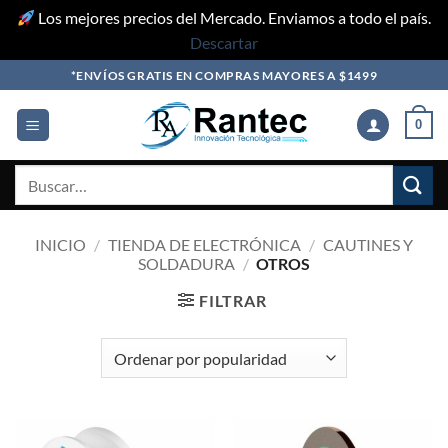
Los mejores precios del Mercado. Enviamos a todo el país.
Descartar
Skip
*ENVÍOS GRATIS EN COMPRAS MAYORES A $1499
to
content
0
Buscar
por:
INICIO
/
TIENDA DE ELECTRÓNICA
/
CAUTINES Y
SOLDADURA
/
OTROS
FILTRAR