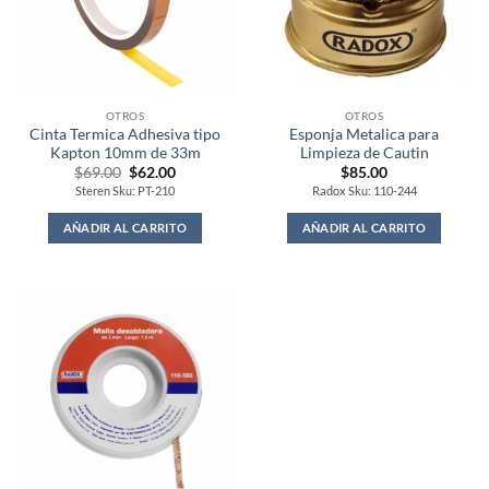
OTROS
OTROS
Cinta Termica Adhesiva tipo
Esponja Metalica para
Kapton 10mm de 33m
Limpieza de Cautin
Original
Current
$
69.00
$
62.00
$
85.00
price
price
Steren Sku: PT-210
Radox Sku: 110-244
was:
is:
$69.00.
$62.00.
AÑADIR AL CARRITO
AÑADIR AL CARRITO