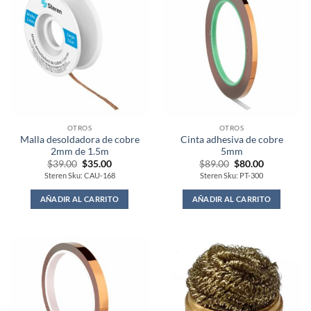
OTROS
OTROS
Malla desoldadora de cobre
Cinta adhesiva de cobre
2mm de 1.5m
5mm
Original
Current
Original
Current
$
39.00
$
35.00
$
89.00
$
80.00
price
price
price
price
Steren Sku: CAU-168
Steren Sku: PT-300
was:
is:
was:
is:
$39.00.
$35.00.
$89.00.
$80.00.
AÑADIR AL CARRITO
AÑADIR AL CARRITO