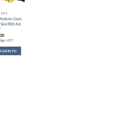
 GPS
 Modulo Gsm
 Sim900 A6
7
.00
igo: 457
 CARRITO