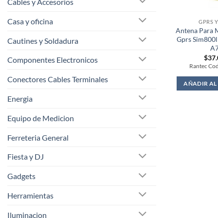
Cables y Accesorios
Casa y oficina
GPRS Y
Antena Para
Gprs Sim800l
Cautines y Soldadura
A
$
37
Componentes Electronicos
Rantec Cod
Conectores Cables Terminales
AÑADIR AL
Energia
Equipo de Medicion
Ferreteria General
Fiesta y DJ
Gadgets
Herramientas
Iluminacion