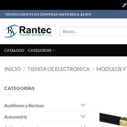
Skip
*ENVÍOS GRATIS EN COMPRAS MAYORES A $1499
to
content
Buscar
por:
CATALOGO
CATEGORIAS
INICIO
/
TIENDA DE ELECTRÓNICA
/
MODULOS Y 
CATEGORÍAS
Audifonos y Bocinas
Automotriz