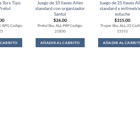
s Torx Tipo
Juego de 10 llaves Allen
Juego de 25 llaves Al
Pretul
standard con organizador
standard y milimetri
Santul
estuche
.00
$
26.00
$
315.00
X-8PG Codigo:
Pretul Sku: ALL-P8P Codigo:
Truper Sku: ALL-25 Codi
25
21850
15572
 CARRITO
AÑADIR AL CARRITO
AÑADIR AL CARRIT