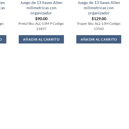
len
Juego de 13 llaves Allen
Juego de 13 llaves Allen
cas
milimetricas con
milimetricas con
organizador
organizador
$
90.00
$
129.00
go:
Pretul Sku: ALL-13M-P Codigo:
Truper Sku: ALL-13M Codigo:
21857
15542
O
AÑADIR AL CARRITO
AÑADIR AL CARRITO