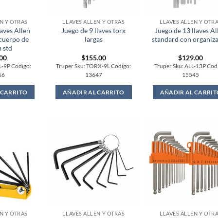
N Y OTRAS
LLAVES ALLEN Y OTRAS
LLAVES ALLEN Y OTR
laves Allen
Juego de 9 llaves torx
Juego de 13 llaves Al
 cuerpo de
largas
standard con organiz
 std
.00
$
155.00
$
129.00
L-9P Codigo:
Truper Sku: TORX-9L Codigo:
Truper Sku: ALL-13P Cod
66
13647
15545
 CARRITO
AÑADIR AL CARRITO
AÑADIR AL CARRIT
N Y OTRAS
LLAVES ALLEN Y OTRAS
LLAVES ALLEN Y OTR