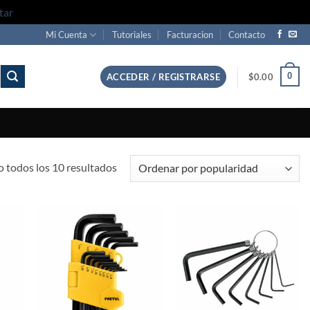
tar
Mi Cuenta
Tutoriales
Facturacion
Contacto
0
ACCEDER / REGISTRARSE
$
0.00
Sorted
 todos los 10 resultados
by
popularity