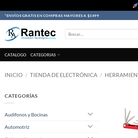
Skip
*ENVÍOS GRATIS EN COMPRAS MAYORES A $1499
to
content
Buscar
por:
CATALOGO
CATEGORIAS
INICIO
/
TIENDA DE ELECTRÓNICA
/
HERRAMIEN
CATEGORÍAS
Audifonos y Bocinas
Automotriz