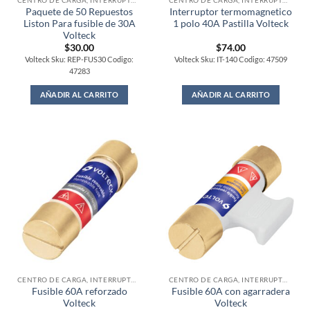
CENTRO DE CARGA, INTERRUPTORES Y FUSIBLES
CENTRO DE CARGA, INTERRUPTORES Y FUSIBLES
Paquete de 50 Repuestos
Interruptor termomagnetico
Liston Para fusible de 30A
1 polo 40A Pastilla Volteck
Volteck
$
30.00
$
74.00
Volteck Sku: REP-FUS30 Codigo:
Volteck Sku: IT-140 Codigo: 47509
47283
AÑADIR AL CARRITO
AÑADIR AL CARRITO
CENTRO DE CARGA, INTERRUPTORES Y FUSIBLES
CENTRO DE CARGA, INTERRUPTORES Y FUSIBLES
Fusible 60A reforzado
Fusible 60A con agarradera
Volteck
Volteck