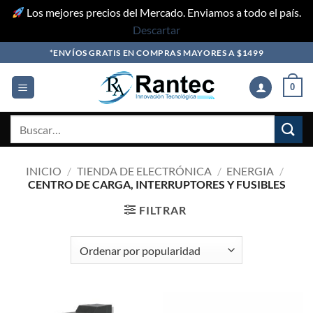
Los mejores precios del Mercado. Enviamos a todo el país.
Descartar
Skip
*ENVÍOS GRATIS EN COMPRAS MAYORES A $1499
to
content
0
Buscar
por:
INICIO
/
TIENDA DE ELECTRÓNICA
/
ENERGIA
/
CENTRO DE CARGA, INTERRUPTORES Y FUSIBLES
FILTRAR