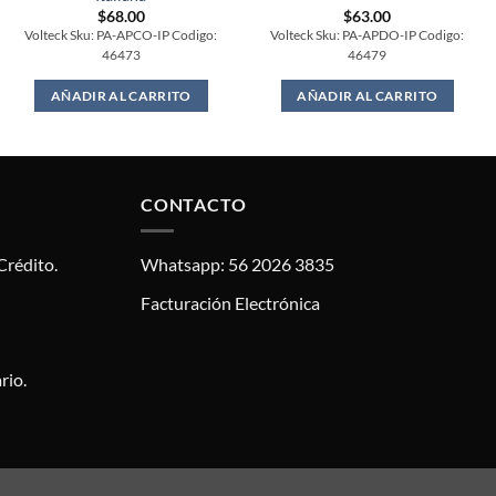
$
68.00
$
63.00
Volteck Sku: PA-APCO-IP Codigo:
Volteck Sku: PA-APDO-IP Codigo:
46473
46479
AÑADIR AL CARRITO
AÑADIR AL CARRITO
CONTACTO
Crédito.
Whatsapp: 56 2026 3835
Facturación Electrónica
rio.