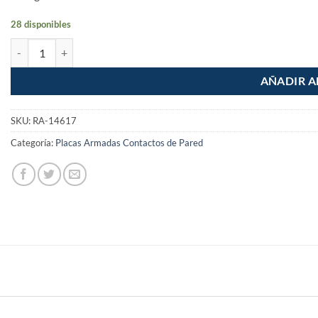
28 disponibles
Placa Armada Apagador Doble Fontana cantidad
AÑADIR A
SKU:
RA-14617
Categoría:
Placas Armadas Contactos de Pared