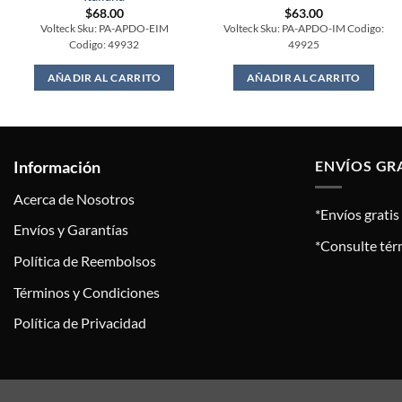
$
68.00
$
63.00
Volteck Sku: PA-APDO-EIM
Volteck Sku: PA-APDO-IM Codigo:
Codigo: 49932
49925
AÑADIR AL CARRITO
AÑADIR AL CARRITO
Información
ENVÍOS GR
Acerca de Nosotros
*Envíos grati
Envíos y Garantías
*Consulte tér
Política de Reembolsos
Términos y Condiciones
Política de Privacidad