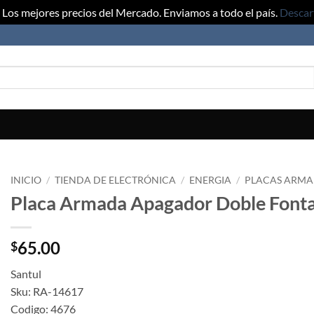
Los mejores precios del Mercado. Enviamos a todo el país.
Descar
INICIO
/
TIENDA DE ELECTRÓNICA
/
ENERGIA
/
PLACAS ARMA
Placa Armada Apagador Doble Font
65.00
$
Santul
Sku: RA-14617
Codigo: 4676