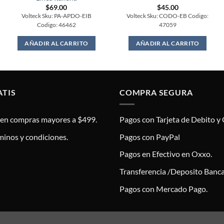
$
69.00
$
45.00
Volteck Sku: PA-APDO-EIB
Volteck Sku: CODO-EB Codigo:
Codigo: 46462
47059
AÑADIR AL CARRITO
AÑADIR AL CARRITO
ATIS
COMPRA SEGURA
s en compras mayores a $499.
Pagos con Tarjeta de Debito y 
minos y condiciones.
Pagos con PayPal
Pagos en Efectivo en Oxxo.
Transferencia /Deposito Banca
Pagos con Mercado Pago.