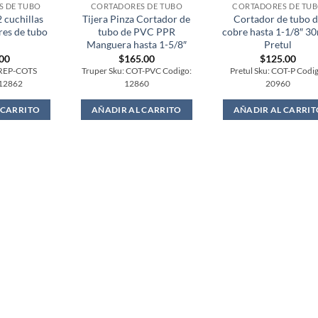
 DE TUBO
CORTADORES DE TUBO
CORTADORES DE TU
2 cuchillas
Tijera Pinza Cortador de
Cortador de tubo 
res de tubo
tubo de PVC PPR
cobre hasta 1-1/8″ 
Manguera hasta 1-5/8″
Pretul
.00
$
165.00
$
125.00
 REP-COTS
Truper Sku: COT-PVC Codigo:
Pretul Sku: COT-P Codi
 12862
12860
20960
 CARRITO
AÑADIR AL CARRITO
AÑADIR AL CARRIT