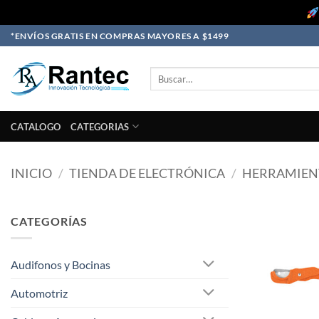
Skip
*ENVÍOS GRATIS EN COMPRAS MAYORES A $1499
to
content
Buscar
por:
CATALOGO
CATEGORIAS
INICIO
/
TIENDA DE ELECTRÓNICA
/
HERRAMIEN
CATEGORÍAS
Audifonos y Bocinas
Automotriz