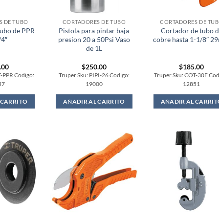
 DE TUBO
CORTADORES DE TUBO
CORTADORES DE TU
tubo de PPR
Pistola para pintar baja
Cortador de tubo 
/4″
presion 20 a 50Psi Vaso
cobre hasta 1-1/8″ 
de 1L
.00
$
250.00
$
185.00
T-PPR Codigo:
Truper Sku: PIPI-26 Codigo:
Truper Sku: COT-30E Cod
57
19000
12851
 CARRITO
AÑADIR AL CARRITO
AÑADIR AL CARRIT