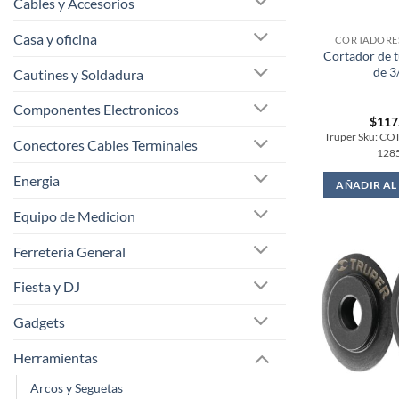
Cables y Accesorios
Casa y oficina
CORTADORES
Cortador de 
de 3
Cautines y Soldadura
Componentes Electronicos
$
117
Truper Sku: CO
Conectores Cables Terminales
128
Energia
AÑADIR AL
Equipo de Medicion
Ferreteria General
Fiesta y DJ
Gadgets
Herramientas
Arcos y Seguetas