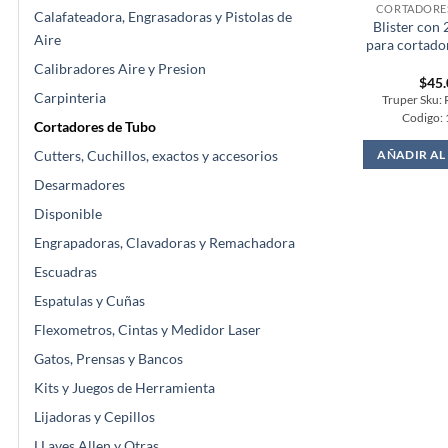
CORTADORES
Calafateadora, Engrasadoras y Pistolas de
Blister con 
Aire
para cortado
Calibradores Aire y Presion
$
45
Carpinteria
Truper Sku:
Codigo:
Cortadores de Tubo
Cutters, Cuchillos, exactos y accesorios
AÑADIR AL
Desarmadores
Disponible
Engrapadoras, Clavadoras y Remachadora
Escuadras
Espatulas y Cuñas
Flexometros, Cintas y Medidor Laser
Gatos, Prensas y Bancos
Kits y Juegos de Herramienta
Lijadoras y Cepillos
LLaves Allen y Otras