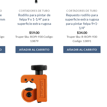
BO
CORTADORES DE TUBO
CORTADORES DE TUBO
de
Rodillo para pintar de
Repuesto rodillo para
29mm
felpa 9 x 1-1/4″ para
superficie extra rugosa
superficie extra rugosa
para pintar felpa 9×1-
1/4″
$
59.00
$
34.00
igo:
Truper Sku: ROPI-930 Codigo:
Truper Sku: R-ROPI-930
13879
Codigo: 13891
O
AÑADIR AL CARRITO
AÑADIR AL CARRITO