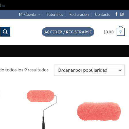
tar
Mi Cuenta
Tutoriales
Facturacion
Contacto
0
ACCEDER / REGISTRARSE
$
0.00
Sorted
o todos los 9 resultados
by
popularity