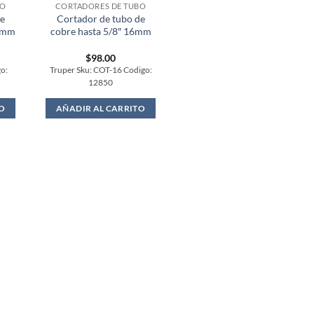
BO
CORTADORES DE TUBO
de
Cortador de tubo de
30mm
cobre hasta 5/8″ 16mm
$
98.00
go:
Truper Sku: COT-16 Codigo:
12850
O
AÑADIR AL CARRITO