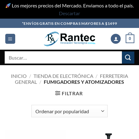
Los mejores precios del Mercado. Enviamos a todo el país.
Descartar
Skip
*ENVÍOS GRATIS EN COMPRAS MAYORES A $1499
to
content
0
Buscar
por:
INICIO
/
TIENDA DE ELECTRÓNICA
/
FERRETERIA
GENERAL
/
FUMIGADORES Y ATOMIZADORES
FILTRAR