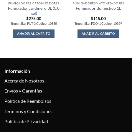
FUMIGADORES Y ATOMIZADORES
FUMIGADORES Y ATOMIZADORES
Fumigador Jardinero 3L (0.8
Fumigador domestico 1L
gal)
$
275.00
$
115.00
Truper Sku: FUT-3 Codigo: 10835
Truper Sku: FDO-1 Codigo: 10929
AÑADIR AL CARRITO
AÑADIR AL CARRITO
Información
Acerca de Nosotros
Envíos y Garantías
Política de Reembolsos
Términos y Condiciones
Política de Privacidad