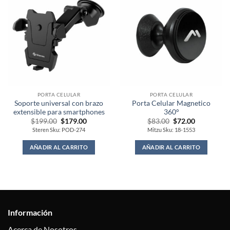
PORTA CELULAR
PORTA CELULAR
Soporte universal con brazo
Porta Celular Magnetico
extensible para smartphones
360°
Original
Current
Original
Current
$
199.00
$
179.00
$
83.00
$
72.00
price
price
price
price
Steren Sku: POD-274
Mitzu Sku: 18-1553
was:
is:
was:
is:
$199.00.
$179.00.
$83.00.
$72.00.
AÑADIR AL CARRITO
AÑADIR AL CARRITO
Información
Acerca de Nosotros