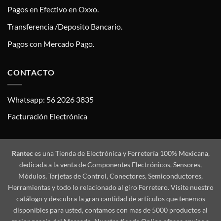
Pagos en Efectivo en Oxxo.
Transferencia /Deposito Bancario.
Pagos con Mercado Pago.
CONTACTO
Whatsapp: 56 2026 3835
Facturación Electrónica
Rantec
es una Tienda de Electrónica y Ferretería 100% Mexicana,
dedicada a la venta de Componentes Electrónicos, Sensores,
Módulos, Tarjetas de Control, Conectores, Semiconductores,
Herramientas y todo lo relacionado al giro Ferretero. Visite nuestro
catálogo y descubra la gran cantidad de artículos que tenemos
disponibles para usted, contamos con mas de 5000 productos al