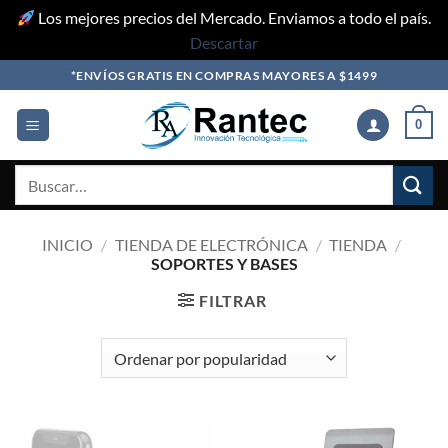
Los mejores precios del Mercado. Enviamos a todo el país.
Descartar
Skip
*ENVÍOS GRATIS EN COMPRAS MAYORES A $1499
to
content
0
Buscar
por:
INICIO
/
TIENDA DE ELECTRÓNICA
/
TIENDA
/
SOPORTES Y BASES
FILTRAR