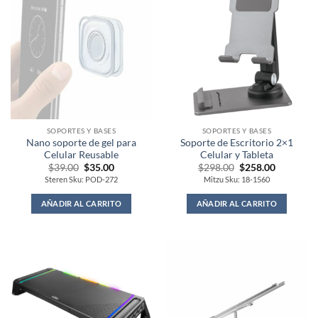
SOPORTES Y BASES
SOPORTES Y BASES
Nano soporte de gel para
Soporte de Escritorio 2×1
Celular Reusable
Celular y Tableta
Original
Current
Original
Current
$
39.00
$
35.00
$
298.00
$
258.00
price
price
price
price
Steren Sku: POD-272
Mitzu Sku: 18-1560
was:
is:
was:
is:
$39.00.
$35.00.
$298.00.
$258.00.
AÑADIR AL CARRITO
AÑADIR AL CARRITO