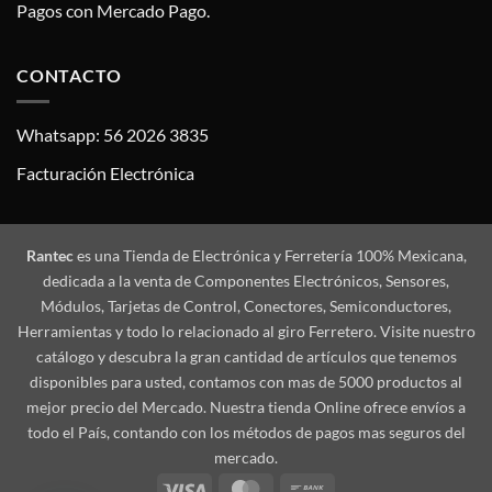
Pagos con Mercado Pago.
CONTACTO
Whatsapp: 56 2026 3835
Facturación Electrónica
Rantec
es una Tienda de Electrónica y Ferretería 100% Mexicana,
dedicada a la venta de Componentes Electrónicos, Sensores,
Módulos, Tarjetas de Control, Conectores, Semiconductores,
Herramientas y todo lo relacionado al giro Ferretero. Visite nuestro
catálogo y descubra la gran cantidad de artículos que tenemos
disponibles para usted, contamos con mas de 5000 productos al
mejor precio del Mercado. Nuestra tienda Online ofrece envíos a
todo el País, contando con los métodos de pagos mas seguros del
mercado.
Visa
MasterCard
Bank