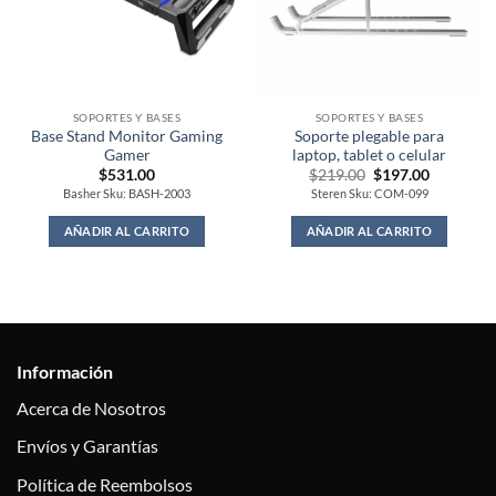
SOPORTES Y BASES
SOPORTES Y BASES
Base Stand Monitor Gaming
Soporte plegable para
Gamer
laptop, tablet o celular
Original
Current
$
531.00
$
219.00
$
197.00
price
price
Basher Sku: BASH-2003
Steren Sku: COM-099
was:
is:
$219.00.
$197.00.
AÑADIR AL CARRITO
AÑADIR AL CARRITO
Información
Acerca de Nosotros
Envíos y Garantías
Política de Reembolsos