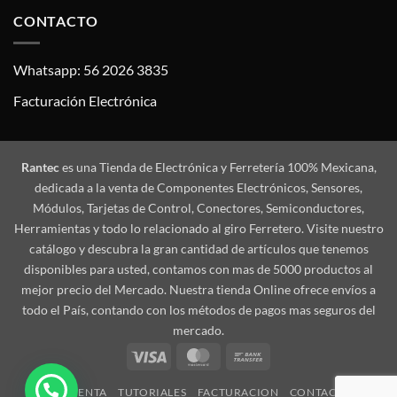
CONTACTO
Whatsapp: 56 2026 3835
Facturación Electrónica
Rantec
es una Tienda de Electrónica y Ferretería 100% Mexicana,
dedicada a la venta de Componentes Electrónicos, Sensores,
Módulos, Tarjetas de Control, Conectores, Semiconductores,
Herramientas y todo lo relacionado al giro Ferretero. Visite nuestro
catálogo y descubra la gran cantidad de artículos que tenemos
disponibles para usted, contamos con mas de 5000 productos al
mejor precio del Mercado. Nuestra tienda Online ofrece envíos a
todo el País, contando con los métodos de pagos mas seguros del
mercado.
Visa
MasterCard
Bank
Transfer
MI CUENTA
TUTORIALES
FACTURACION
CONTACTO