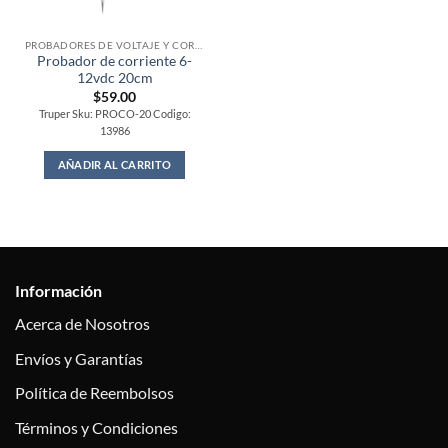
PROBADORES DE VOLTAJE Y CORRIENTE
Probador de corriente 6-
12vdc 20cm
$
59.00
Truper Sku: PROCO-20 Codigo:
13986
AÑADIR AL CARRITO
Información
Acerca de Nosotros
Envíos y Garantías
Política de Reembolsos
Términos y Condiciones