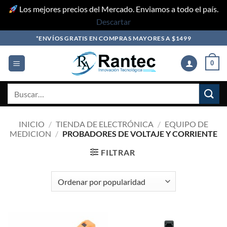
Los mejores precios del Mercado. Enviamos a todo el país.
Descartar
Skip
*ENVÍOS GRATIS EN COMPRAS MAYORES A $1499
to
content
0
Buscar
por:
INICIO
/
TIENDA DE ELECTRÓNICA
/
EQUIPO DE
MEDICION
/
PROBADORES DE VOLTAJE Y CORRIENTE
FILTRAR