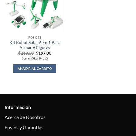
ROBOTS
Kit Robot Solar 6 En 1 Para
Armar 6 Figuras
Original
Current
$
219.00
$
197.00
price
price
Steren Sku: K-555
was:
is:
$219.00.
$197.00.
AÑADIR AL CARRITO
Información
Acerca de Nosotros
Envíos y Garantías