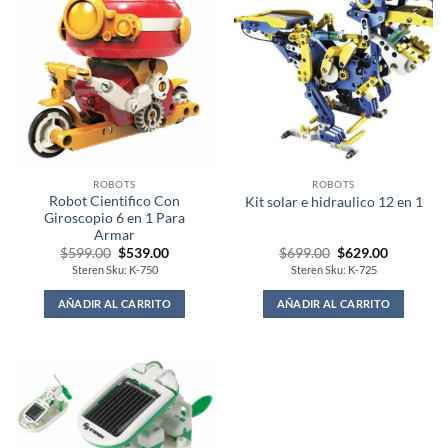
ROBOTS
ROBOTS
Robot Cientifico Con
Kit solar e hidraulico 12 en 1
Giroscopio 6 en 1 Para
Armar
Original
Current
Original
Current
$
599.00
$
539.00
$
699.00
$
629.00
price
price
price
price
Steren Sku: K-750
Steren Sku: K-725
was:
is:
was:
is:
$599.00.
$539.00.
$699.00.
$629.00.
AÑADIR AL CARRITO
AÑADIR AL CARRITO