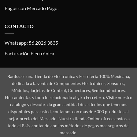
Pagos con Mercado Pago.
CONTACTO
Whatsapp: 56 2026 3835
Facturación Electrónica
Rantec
es una Tienda de Electrónica y Ferretería 100% Mexicana,
dedicada a la venta de Componentes Electrónicos, Sensores,
Módulos, Tarjetas de Control, Conectores, Semiconductores,
Herramientas y todo lo relacionado al giro Ferretero. Visite nuestro
catálogo y descubra la gran cantidad de artículos que tenemos
disponibles para usted, contamos con mas de 5000 productos al
mejor precio del Mercado. Nuestra tienda Online ofrece envíos a
todo el País, contando con los métodos de pagos mas seguros del
mercado.