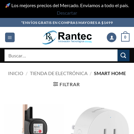
Los mejores precios del Mercado. Enviamos a todo el país.
Descartar
Skip
*ENVÍOS GRATIS EN COMPRAS MAYORES A $1499
to
content
0
Buscar
por:
INICIO
/
TIENDA DE ELECTRÓNICA
/
SMART HOME
FILTRAR