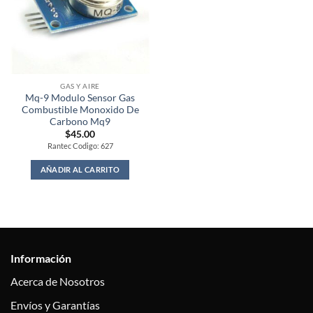
GAS Y AIRE
Mq-9 Modulo Sensor Gas
Combustible Monoxido De
Carbono Mq9
$
45.00
Rantec Codigo: 627
AÑADIR AL CARRITO
Información
Acerca de Nosotros
Envíos y Garantías