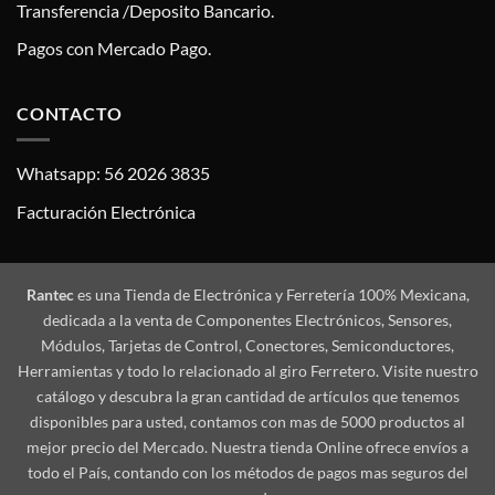
Transferencia /Deposito Bancario.
Pagos con Mercado Pago.
CONTACTO
Whatsapp: 56 2026 3835
Facturación Electrónica
Rantec
es una Tienda de Electrónica y Ferretería 100% Mexicana,
dedicada a la venta de Componentes Electrónicos, Sensores,
Módulos, Tarjetas de Control, Conectores, Semiconductores,
Herramientas y todo lo relacionado al giro Ferretero. Visite nuestro
catálogo y descubra la gran cantidad de artículos que tenemos
disponibles para usted, contamos con mas de 5000 productos al
mejor precio del Mercado. Nuestra tienda Online ofrece envíos a
todo el País, contando con los métodos de pagos mas seguros del