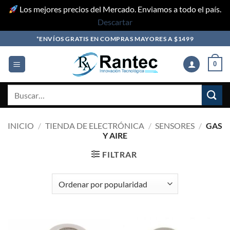
Los mejores precios del Mercado. Enviamos a todo el país.
Descartar
Skip
*ENVÍOS GRATIS EN COMPRAS MAYORES A $1499
to
content
0
Buscar
por:
INICIO
/
TIENDA DE ELECTRÓNICA
/
SENSORES
/
GAS
Y AIRE
FILTRAR